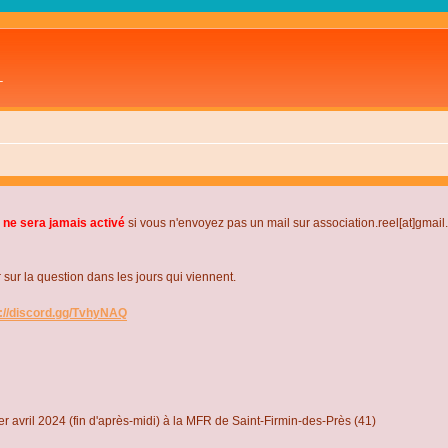
L
 ne sera jamais activé
si vous n'envoyez pas un mail sur association.reel[at]gmai
r la question dans les jours qui viennent.
s://discord.gg/TvhyNAQ
r avril 2024 (fin d'après-midi) à la MFR de Saint-Firmin-des-Près (41)