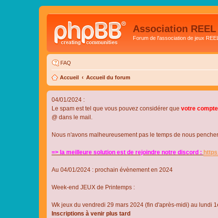
Association REEL
Forum de l'association de jeux REE
FAQ
Accueil
Accueil du forum
04/01/2024 :
Le spam est tel que vous pouvez considérer que
votre compte
@ dans le mail.
Nous n'avons malheureusement pas le temps de nous pencher su
=> la meilleure solution est de rejoindre notre discord :
http
Au 04/01/2024 : prochain évènement en 2024
Week-end JEUX de Printemps :
Wk jeux du vendredi 29 mars 2024 (fin d'après-midi) au lundi 1e
Inscriptions à venir plus tard