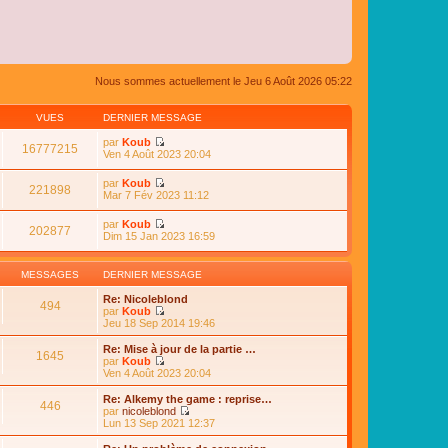
Nous sommes actuellement le Jeu 6 Août 2026 05:22
VUES
DERNIER MESSAGE
par
Koub
16777215
C
Ven 4 Août 2023 20:04
o
n
par
Koub
s
221898
C
Mar 7 Fév 2023 11:12
u
o
l
n
par
Koub
t
s
202877
C
Dim 15 Jan 2023 16:59
e
u
o
r
l
n
l
t
s
e
MESSAGES
DERNIER MESSAGE
e
u
d
r
l
e
Re: Nicoleblond
l
494
t
r
par
Koub
e
e
n
C
Jeu 18 Sep 2014 19:46
d
r
i
o
e
l
e
n
Re: Mise à jour de la partie …
r
e
1645
r
s
par
Koub
n
d
m
u
C
Ven 4 Août 2023 20:04
i
e
e
l
o
e
r
s
t
n
r
Re: Alkemy the game : reprise…
n
s
446
e
s
m
par
nicoleblond
i
a
r
u
e
C
Lun 13 Sep 2021 12:37
e
g
l
l
s
o
r
e
e
t
s
n