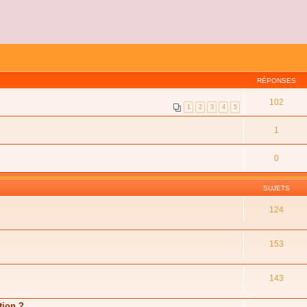
RÉPONSES
102
1
2
3
4
5
1
0
SUJETS
124
153
143
tion ?