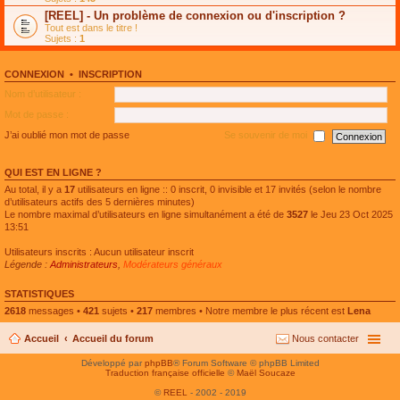
e
g
n
[REEL] - Un problème de connexion ou d'inscription ?
p
e
l
l
n
Tout est dans le titre !
u
u
o
Sujets :
1
l
s
n
e
r
l
p
é
u
l
CONNEXION
•
INSCRIPTION
c
l
u
e
e
Nom d’utilisateur :
s
n
p
r
t
l
Mot de passe :
é
u
c
s
J’ai oublié mon mot de passe
Se souvenir de moi
e
r
n
é
t
c
QUI EST EN LIGNE ?
e
n
Au total, il y a
17
utilisateurs en ligne :: 0 inscrit, 0 invisible et 17 invités (selon le nombre
t
d’utilisateurs actifs des 5 dernières minutes)
Le nombre maximal d’utilisateurs en ligne simultanément a été de
3527
le Jeu 23 Oct 2025
13:51
Utilisateurs inscrits : Aucun utilisateur inscrit
Légende :
Administrateurs
,
Modérateurs généraux
STATISTIQUES
2618
messages •
421
sujets •
217
membres • Notre membre le plus récent est
Lena
Accueil
Accueil du forum
Nous contacter
Développé par
phpBB
® Forum Software © phpBB Limited
Traduction française officielle
©
Maël Soucaze
©
REEL
- 2002 - 2019