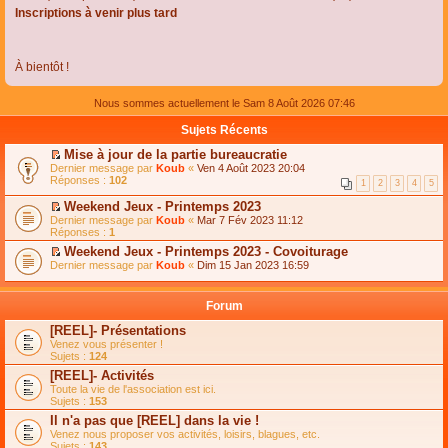
Inscriptions à venir plus tard
À bientôt !
Nous sommes actuellement le Sam 8 Août 2026 07:46
Sujets Récents
Mise à jour de la partie bureaucratie
C
Dernier message par
Koub
«
Ven 4 Août 2023 20:04
o
Réponses :
102
1
2
3
4
5
n
s
Weekend Jeux - Printemps 2023
u
C
Dernier message par
Koub
«
Mar 7 Fév 2023 11:12
l
o
Réponses :
1
t
n
e
Weekend Jeux - Printemps 2023 - Covoiturage
s
r
C
Dernier message par
u
Koub
«
Dim 15 Jan 2023 16:59
l
o
l
e
n
t
m
s
e
Forum
e
u
r
s
l
l
[REEL]- Présentations
s
t
e
Venez vous présenter !
a
e
m
Sujets :
124
g
r
e
e
l
s
[REEL]- Activités
n
e
s
Toute la vie de l'association est ici.
o
m
a
Sujets :
153
n
e
g
l
s
Il n'a pas que [REEL] dans la vie !
e
u
s
n
Venez nous proposer vos activités, loisirs, blagues, etc.
l
a
o
Sujets :
143