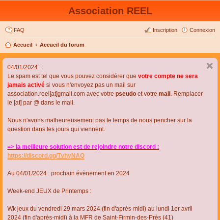
Association REEL
FAQ
Inscription
Connexion
Accueil
Accueil du forum
04/01/2024 :
Le spam est tel que vous pouvez considérer que
votre compte ne sera
jamais activé
si vous n'envoyez pas un mail sur
association.reel[at]gmail.com avec votre
pseudo
et votre
mail
. Remplacer
le [at] par @ dans le mail.
Nous n'avons malheureusement pas le temps de nous pencher sur la
question dans les jours qui viennent.
=> la meilleure solution est de rejoindre notre discord :
https://discord.gg/TvhyNAQ
Au 04/01/2024 : prochain évènement en 2024
Week-end JEUX de Printemps :
Wk jeux du vendredi 29 mars 2024 (fin d'après-midi) au lundi 1er avril
2024 (fin d'après-midi) à la MFR de Saint-Firmin-des-Près (41)