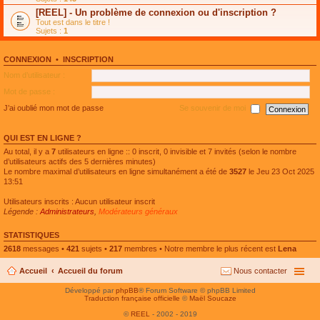
e
g
n
[REEL] - Un problème de connexion ou d'inscription ?
p
e
l
l
n
Tout est dans le titre !
u
u
o
Sujets :
1
l
s
n
e
r
l
p
é
u
l
CONNEXION
•
INSCRIPTION
c
l
u
e
e
Nom d’utilisateur :
s
n
p
r
t
l
Mot de passe :
é
u
c
s
J’ai oublié mon mot de passe
Se souvenir de moi
e
r
n
é
t
c
QUI EST EN LIGNE ?
e
n
Au total, il y a
7
utilisateurs en ligne :: 0 inscrit, 0 invisible et 7 invités (selon le nombre
t
d’utilisateurs actifs des 5 dernières minutes)
Le nombre maximal d’utilisateurs en ligne simultanément a été de
3527
le Jeu 23 Oct 2025
13:51
Utilisateurs inscrits : Aucun utilisateur inscrit
Légende :
Administrateurs
,
Modérateurs généraux
STATISTIQUES
2618
messages •
421
sujets •
217
membres • Notre membre le plus récent est
Lena
Accueil
Accueil du forum
Nous contacter
Développé par
phpBB
® Forum Software © phpBB Limited
Traduction française officielle
©
Maël Soucaze
©
REEL
- 2002 - 2019