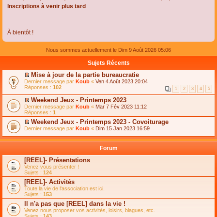
Inscriptions à venir plus tard
À bientôt !
Nous sommes actuellement le Dim 9 Août 2026 05:06
Sujets Récents
Mise à jour de la partie bureaucratie
C
Dernier message par
Koub
«
Ven 4 Août 2023 20:04
o
Réponses :
102
1
2
3
4
5
n
s
Weekend Jeux - Printemps 2023
u
C
Dernier message par
Koub
«
Mar 7 Fév 2023 11:12
l
o
Réponses :
1
t
n
e
Weekend Jeux - Printemps 2023 - Covoiturage
s
r
C
Dernier message par
u
Koub
«
Dim 15 Jan 2023 16:59
l
o
l
e
n
t
m
s
e
Forum
e
u
r
s
l
l
[REEL]- Présentations
s
t
e
Venez vous présenter !
a
e
m
Sujets :
124
g
r
e
e
l
s
[REEL]- Activités
n
e
s
Toute la vie de l'association est ici.
o
m
a
Sujets :
153
n
e
g
l
s
Il n'a pas que [REEL] dans la vie !
e
u
s
n
Venez nous proposer vos activités, loisirs, blagues, etc.
l
a
o
Sujets :
143