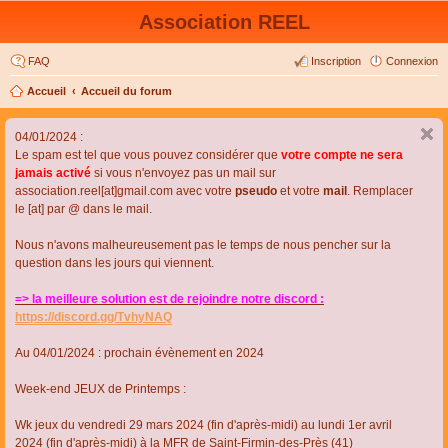
Association REEL
FAQ
Inscription
Connexion
Accueil
Accueil du forum
04/01/2024 :
Le spam est tel que vous pouvez considérer que
votre compte ne sera
jamais activé
si vous n'envoyez pas un mail sur
association.reel[at]gmail.com avec votre
pseudo
et votre
mail
. Remplacer
le [at] par @ dans le mail.
Nous n'avons malheureusement pas le temps de nous pencher sur la
question dans les jours qui viennent.
=> la meilleure solution est de rejoindre notre discord :
https://discord.gg/TvhyNAQ
Au 04/01/2024 : prochain évènement en 2024
Week-end JEUX de Printemps :
Wk jeux du vendredi 29 mars 2024 (fin d'après-midi) au lundi 1er avril
2024 (fin d'après-midi) à la MFR de Saint-Firmin-des-Près (41)