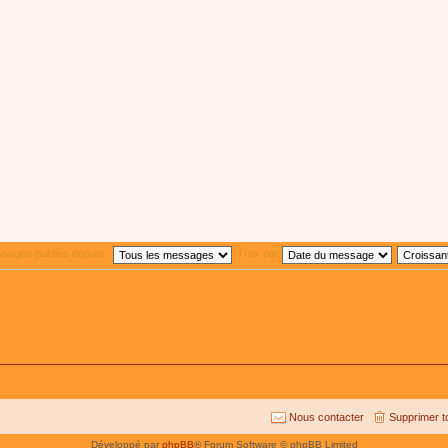
ssages publiés depuis :
Trier par
Nous contacter
Supprimer t
Développé par
phpBB
® Forum Software © phpBB Limited