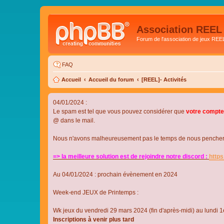
Association REEL
Forum de l'association de jeux REE
FAQ
Accueil
Accueil du forum
[REEL]- Activités
04/01/2024 :
Le spam est tel que vous pouvez considérer que
votre compte
@ dans le mail.
Nous n'avons malheureusement pas le temps de nous pencher su
=> la meilleure solution est de rejoindre notre discord :
http
Au 04/01/2024 : prochain évènement en 2024
Week-end JEUX de Printemps :
Wk jeux du vendredi 29 mars 2024 (fin d'après-midi) au lundi 1e
Inscriptions à venir plus tard