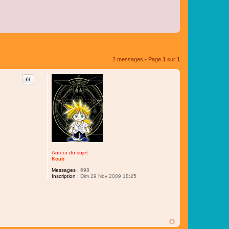
2 messages • Page
1
sur
1
Citer
Auteur du sujet
Koub
Messages :
698
Inscription :
Dim 29 Nov 2009 18:25