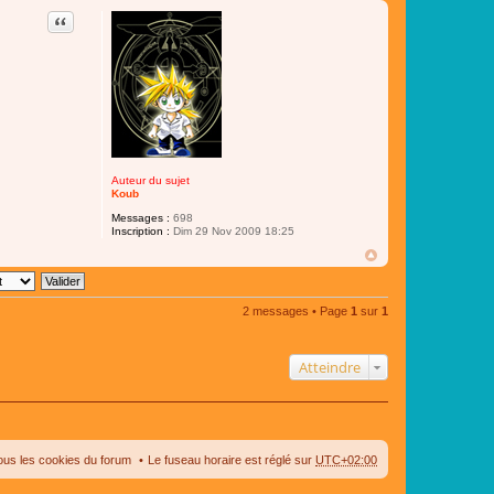
Citer
Auteur du sujet
Koub
Messages :
698
Inscription :
Dim 29 Nov 2009 18:25
2 messages • Page
1
sur
1
Atteindre
ous les cookies du forum
Le fuseau horaire est réglé sur
UTC+02:00