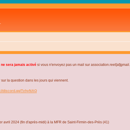
L
 ne sera jamais activé
si vous n'envoyez pas un mail sur association.reel[at]gmai
r la question dans les jours qui viennent.
s://discord.gg/TvhyNAQ
r avril 2024 (fin d'après-midi) à la MFR de Saint-Firmin-des-Près (41)