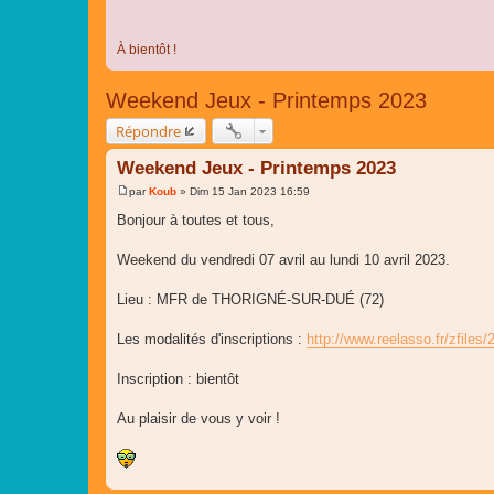
À bientôt !
Weekend Jeux - Printemps 2023
Répondre
Weekend Jeux - Printemps 2023
par
Koub
»
Dim 15 Jan 2023 16:59
M
e
Bonjour à toutes et tous,
s
s
a
Weekend du vendredi 07 avril au lundi 10 avril 2023.
g
e
Lieu : MFR de THORIGNÉ-SUR-DUÉ (72)
Les modalités d'inscriptions :
http://www.reelasso.fr/zfiles/
Inscription : bientôt
Au plaisir de vous y voir !