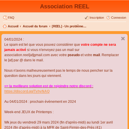
Association REEL
FAQ
Inscription
Connexion
Accueil
Accueil du forum
[REEL] - Un problème de connexion ou d'inscription ?
04/01/2024 :
Le spam est tel que vous pouvez considérer que
votre compte ne sera
jamais activé
si vous n'envoyez pas un mail sur
association.reel[at]gmail.com avec votre
pseudo
et votre
mail
. Remplacer
le [at] par @ dans le mail.
Nous n'avons malheureusement pas le temps de nous pencher sur la
question dans les jours qui viennent.
=> la meilleure solution est de rejoindre notre discord :
https://discord.gg/TvhyNAQ
Au 04/01/2024 : prochain évènement en 2024
Week-end JEUX de Printemps :
Wk jeux du vendredi 29 mars 2024 (fin d'après-midi) au lundi 1er avril
2024 (fin d'après-midi) à la MFR de Saint-Firmin-des-Près (41)