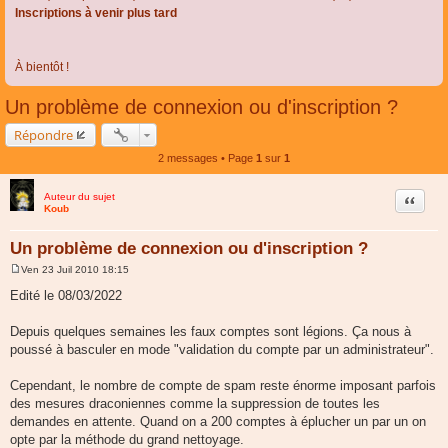
Inscriptions à venir plus tard
À bientôt !
Un problème de connexion ou d'inscription ?
Répondre
2 messages • Page
1
sur
1
Auteur du sujet
Citer
Koub
Un problème de connexion ou d'inscription ?
Ven 23 Juil 2010 18:15
M
e
Edité le 08/03/2022
s
s
a
Depuis quelques semaines les faux comptes sont légions. Ça nous à
g
poussé à basculer en mode "validation du compte par un administrateur".
e
Cependant, le nombre de compte de spam reste énorme imposant parfois
des mesures draconiennes comme la suppression de toutes les
demandes en attente. Quand on a 200 comptes à éplucher un par un on
opte par la méthode du grand nettoyage.