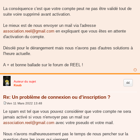
La conséquence c'est que votre compte peut ne pas être validé tout de
suite voire supprimé avant activation.
Le mieux est de nous envoyer un mail via l'adresse
association.reel@gmail.com
en expliquant que vous êtes en attente
d'activation du compte.
Désolé pour le dérangement mais nous n'avons pas d'autres solutions à
l'heure actuelle.
A + et bonne ballade sur le forum de REEL !
Auteur du sujet
Citer
Koub
Re: Un problème de connexion ou d'inscription ?
Ven 11 Mars 2022 13:48
M
e
Le spam est tel que vous pouvez considérer que votre compte ne sera
s
jamais activé si vous n'envoyer pas un mail sur
s
a
association.reel@gmail.com
avec votre pseudo et votre mail.
g
e
Nous n'avons malheureusement pas le temps de nous pencher sur la
question dans les jours qui viennent.