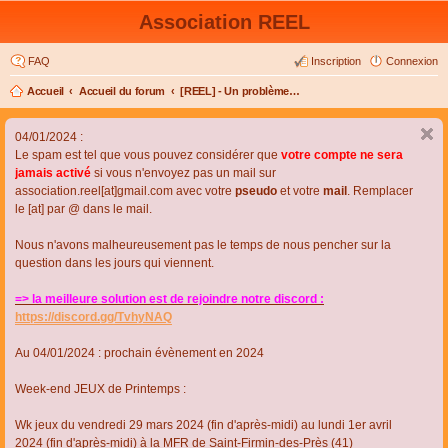
Association REEL
FAQ
Inscription
Connexion
Accueil
Accueil du forum
[REEL] - Un problème de connexion ou d'inscription ?
04/01/2024 :
Le spam est tel que vous pouvez considérer que
votre compte ne sera
jamais activé
si vous n'envoyez pas un mail sur
association.reel[at]gmail.com avec votre
pseudo
et votre
mail
. Remplacer
le [at] par @ dans le mail.
Nous n'avons malheureusement pas le temps de nous pencher sur la
question dans les jours qui viennent.
=> la meilleure solution est de rejoindre notre discord :
https://discord.gg/TvhyNAQ
Au 04/01/2024 : prochain évènement en 2024
Week-end JEUX de Printemps :
Wk jeux du vendredi 29 mars 2024 (fin d'après-midi) au lundi 1er avril
2024 (fin d'après-midi) à la MFR de Saint-Firmin-des-Près (41)