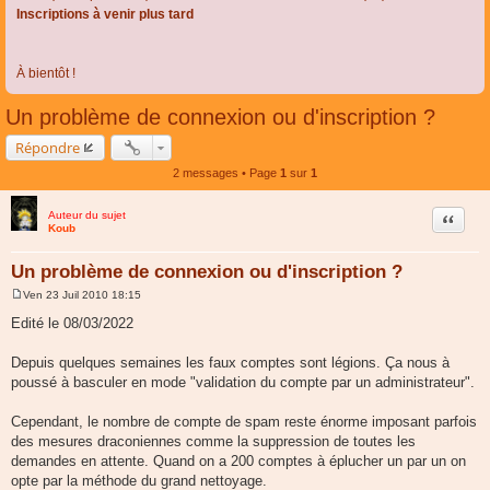
Inscriptions à venir plus tard
À bientôt !
Un problème de connexion ou d'inscription ?
Répondre
2 messages • Page
1
sur
1
Auteur du sujet
Citer
Koub
Un problème de connexion ou d'inscription ?
Ven 23 Juil 2010 18:15
M
e
Edité le 08/03/2022
s
s
a
Depuis quelques semaines les faux comptes sont légions. Ça nous à
g
poussé à basculer en mode "validation du compte par un administrateur".
e
Cependant, le nombre de compte de spam reste énorme imposant parfois
des mesures draconiennes comme la suppression de toutes les
demandes en attente. Quand on a 200 comptes à éplucher un par un on
opte par la méthode du grand nettoyage.