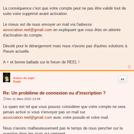
La conséquence c'est que votre compte peut ne pas être validé tout de
suite voire supprimé avant activation.
Le mieux est de nous envoyer un mail via l'adresse
association.reel@gmail.com
en expliquant que vous êtes en attente
d'activation du compte.
Désolé pour le dérangement mais nous n'avons pas d'autres solutions à
l'heure actuelle.
A + et bonne ballade sur le forum de REEL !
Auteur du sujet
Citer
Koub
Re: Un problème de connexion ou d'inscription ?
Ven 11 Mars 2022 13:48
M
e
Le spam est tel que vous pouvez considérer que votre compte ne sera
s
jamais activé si vous n'envoyer pas un mail sur
s
a
association.reel@gmail.com
avec votre pseudo et votre mail.
g
e
Nous n'avons malheureusement pas le temps de nous pencher sur la
question dans les jours qui viennent.