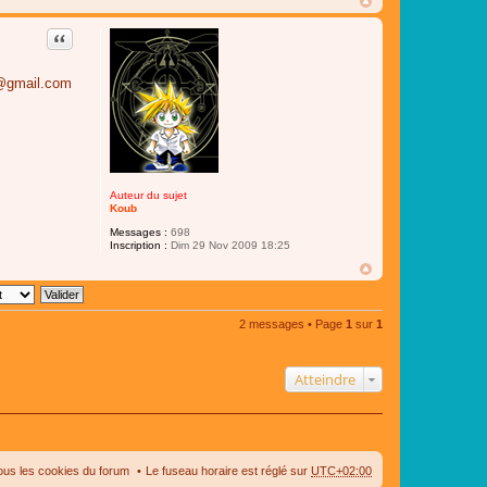
Citer
l@gmail.com
Auteur du sujet
Koub
Messages :
698
Inscription :
Dim 29 Nov 2009 18:25
2 messages • Page
1
sur
1
Atteindre
ous les cookies du forum
Le fuseau horaire est réglé sur
UTC+02:00