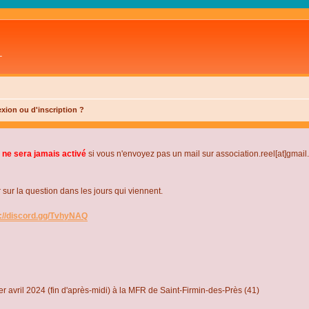
L
xion ou d'inscription ?
 ne sera jamais activé
si vous n'envoyez pas un mail sur association.reel[at]gmai
r la question dans les jours qui viennent.
s://discord.gg/TvhyNAQ
r avril 2024 (fin d'après-midi) à la MFR de Saint-Firmin-des-Près (41)