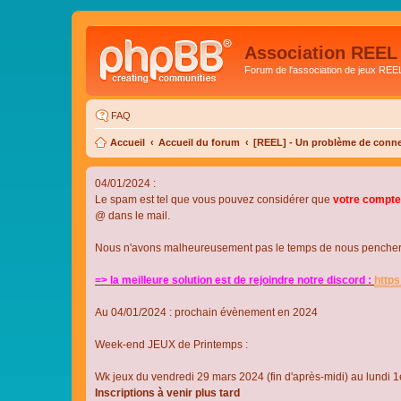
Association REEL
Forum de l'association de jeux REE
FAQ
Accueil
Accueil du forum
[REEL] - Un problème de conne
04/01/2024 :
Le spam est tel que vous pouvez considérer que
votre compte
@ dans le mail.
Nous n'avons malheureusement pas le temps de nous pencher su
=> la meilleure solution est de rejoindre notre discord :
http
Au 04/01/2024 : prochain évènement en 2024
Week-end JEUX de Printemps :
Wk jeux du vendredi 29 mars 2024 (fin d'après-midi) au lundi 1e
Inscriptions à venir plus tard