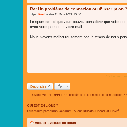
Re: Un problème de connexion ou d'inscription 
par
Koub
»
Ven 11 Mars 2022 13:48
M
e
Le spam est tel que vous pouvez considérer que votre com
s
avec votre pseudo et votre mail.
s
a
g
Nous n'avons malheureusement pas le temps de nous penche
e
Afficher les me
Répondre
Revenir vers « [REEL] - Un problème de connexion ou d'inscription ? 
QUI EST EN LIGNE ?
Utilisateurs parcourant ce forum : Aucun utilisateur inscrit et 1 invité
Accueil
Accueil du forum