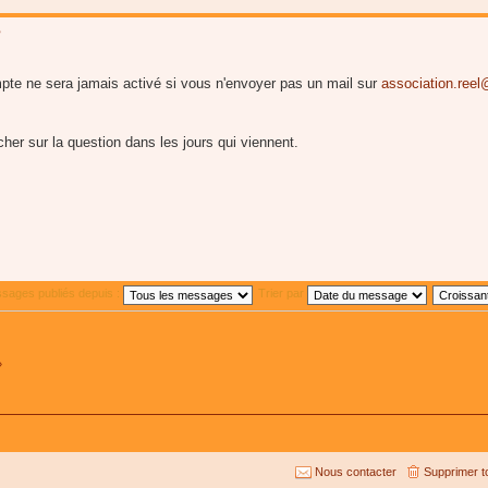
?
pte ne sera jamais activé si vous n'envoyer pas un mail sur
association.ree
r sur la question dans les jours qui viennent.
ssages publiés depuis :
Trier par
»
Nous contacter
Supprimer t