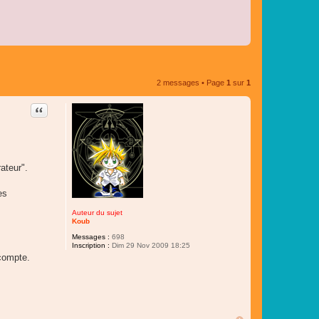
2 messages • Page
1
sur
1
Citer
ateur".
es
Auteur du sujet
Koub
Messages :
698
Inscription :
Dim 29 Nov 2009 18:25
 compte.