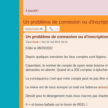
À bientôt !
Un problème de connexion ou d'inscript
Répondre
Un problème de connexion ou d'inscription
par
Koub
»
Ven 23 Juil 2010 18:15
M
e
Edité le 08/03/2022
s
s
a
Depuis quelques semaines les faux comptes sont légions. 
g
e
Cependant, le nombre de compte de spam reste énorme im
demandes en attente. Quand on a 200 comptes à éplucher 
La conséquence c'est que votre compte peut ne pas être val
Le mieux est de nous envoyer un mail via l'adresse
associ
Désolé pour le dérangement mais nous n'avons pas d'autres 
A + et bonne ballade sur le forum de REEL !