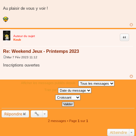
Au plaisir de vous y voir !
Auteur du sujet
Citer
Koub
Re: Weekend Jeux - Printemps 2023
Mar 7 Fév 2023 11:12
M
e
Inscriptions ouvertes
s
s
a
g
e
Afficher les messages publiés depuis :
Trier par
Répondre
2 messages • Page
1
sur
1
Atteindre