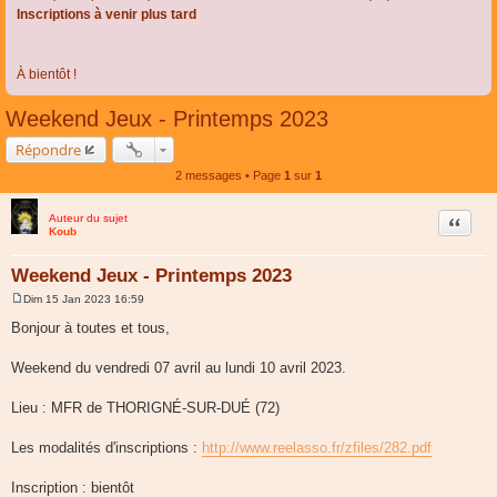
Inscriptions à venir plus tard
À bientôt !
Weekend Jeux - Printemps 2023
Répondre
2 messages • Page
1
sur
1
Auteur du sujet
Citer
Koub
Weekend Jeux - Printemps 2023
Dim 15 Jan 2023 16:59
M
e
Bonjour à toutes et tous,
s
s
a
Weekend du vendredi 07 avril au lundi 10 avril 2023.
g
e
Lieu : MFR de THORIGNÉ-SUR-DUÉ (72)
Les modalités d'inscriptions :
http://www.reelasso.fr/zfiles/282.pdf
Inscription : bientôt