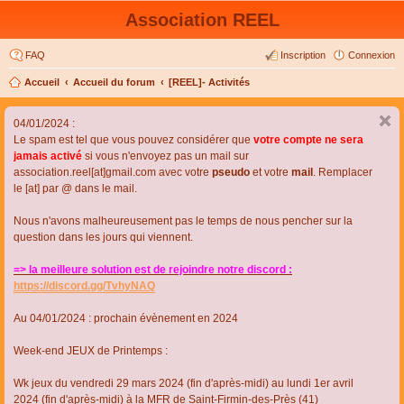
Association REEL
FAQ
Inscription
Connexion
Accueil
Accueil du forum
[REEL]- Activités
04/01/2024 :
Le spam est tel que vous pouvez considérer que
votre compte ne sera
jamais activé
si vous n'envoyez pas un mail sur
association.reel[at]gmail.com avec votre
pseudo
et votre
mail
. Remplacer
le [at] par @ dans le mail.
Nous n'avons malheureusement pas le temps de nous pencher sur la
question dans les jours qui viennent.
=> la meilleure solution est de rejoindre notre discord :
https://discord.gg/TvhyNAQ
Au 04/01/2024 : prochain évènement en 2024
Week-end JEUX de Printemps :
Wk jeux du vendredi 29 mars 2024 (fin d'après-midi) au lundi 1er avril
2024 (fin d'après-midi) à la MFR de Saint-Firmin-des-Près (41)