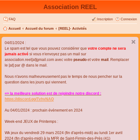
Association REEL
FAQ
Inscription
Connexion
Accueil
Accueil du forum
[REEL]- Activités
04/01/2024 :
Le spam est tel que vous pouvez considérer que
votre compte ne sera
jamais activé
si vous n'envoyez pas un mail sur
association.reel[at]gmail.com avec votre
pseudo
et votre
mail
. Remplacer
le [at] par @ dans le mail.
Nous n'avons malheureusement pas le temps de nous pencher sur la
question dans les jours qui viennent.
=> la meilleure solution est de rejoindre notre discord :
https://discord.gg/TvhyNAQ
Au 04/01/2024 : prochain évènement en 2024
Week-end JEUX de Printemps :
Wk jeux du vendredi 29 mars 2024 (fin d'après-midi) au lundi 1er avril
2024 (fin d'après-midi) à la MFR de Saint-Firmin-des-Près (41)