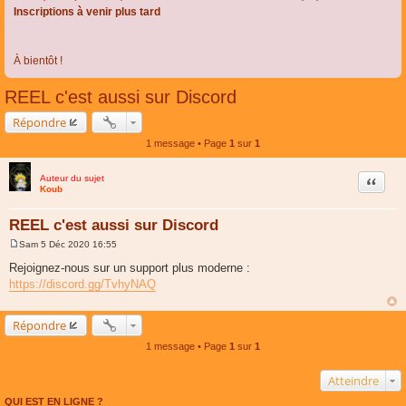
Inscriptions à venir plus tard
À bientôt !
REEL c'est aussi sur Discord
Répondre
1 message • Page
1
sur
1
Auteur du sujet
Citer
Koub
REEL c'est aussi sur Discord
Sam 5 Déc 2020 16:55
M
e
Rejoignez-nous sur un support plus moderne :
s
https://discord.gg/TvhyNAQ
s
a
g
e
Répondre
1 message • Page
1
sur
1
Atteindre
QUI EST EN LIGNE ?