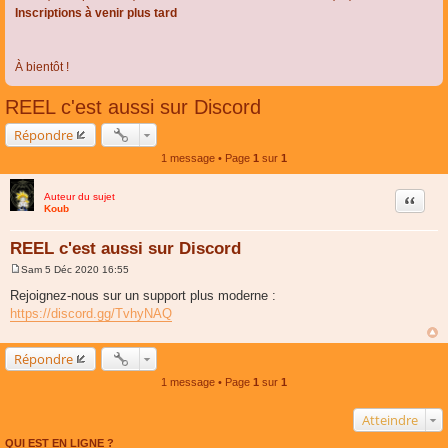
Inscriptions à venir plus tard
À bientôt !
REEL c'est aussi sur Discord
Répondre
1 message • Page
1
sur
1
Auteur du sujet
Citer
Koub
REEL c'est aussi sur Discord
Sam 5 Déc 2020 16:55
M
e
Rejoignez-nous sur un support plus moderne :
s
https://discord.gg/TvhyNAQ
s
a
g
e
Répondre
1 message • Page
1
sur
1
Atteindre
QUI EST EN LIGNE ?