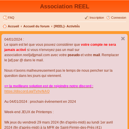
Association REEL
FAQ
Inscription
Connexion
Accueil
Accueil du forum
[REEL]- Activités
04/01/2024 :
Le spam est tel que vous pouvez considérer que
votre compte ne sera
jamais activé
si vous n'envoyez pas un mail sur
association.reel[at]gmail.com avec votre
pseudo
et votre
mail
. Remplacer
le [at] par @ dans le mail.
Nous n'avons malheureusement pas le temps de nous pencher sur la
question dans les jours qui viennent.
=> la meilleure solution est de rejoindre notre discord :
https://discord.gg/TvhyNAQ
Au 04/01/2024 : prochain évènement en 2024
Week-end JEUX de Printemps :
Wk jeux du vendredi 29 mars 2024 (fin d'après-midi) au lundi 1er avril
2024 (fin d'après-midi) à la MFR de Saint-Firmin-des-Près (41)