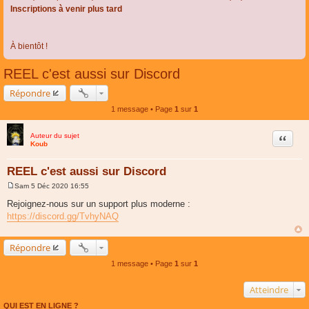
Inscriptions à venir plus tard
À bientôt !
REEL c'est aussi sur Discord
Répondre
1 message • Page
1
sur
1
Auteur du sujet
Citer
Koub
REEL c'est aussi sur Discord
Sam 5 Déc 2020 16:55
M
e
Rejoignez-nous sur un support plus moderne :
s
https://discord.gg/TvhyNAQ
s
a
g
e
Répondre
1 message • Page
1
sur
1
Atteindre
QUI EST EN LIGNE ?