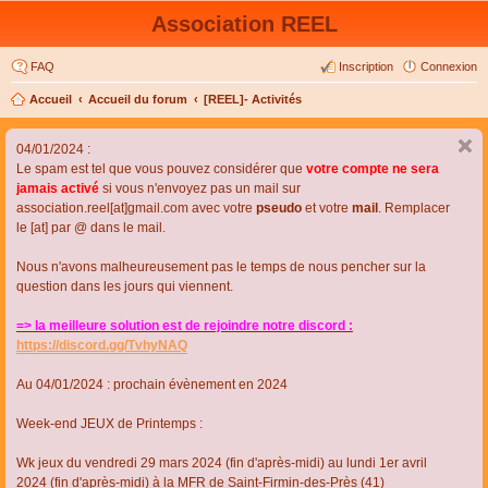
Association REEL
FAQ
Inscription
Connexion
Accueil
Accueil du forum
[REEL]- Activités
04/01/2024 :
Le spam est tel que vous pouvez considérer que
votre compte ne sera
jamais activé
si vous n'envoyez pas un mail sur
association.reel[at]gmail.com avec votre
pseudo
et votre
mail
. Remplacer
le [at] par @ dans le mail.
Nous n'avons malheureusement pas le temps de nous pencher sur la
question dans les jours qui viennent.
=> la meilleure solution est de rejoindre notre discord :
https://discord.gg/TvhyNAQ
Au 04/01/2024 : prochain évènement en 2024
Week-end JEUX de Printemps :
Wk jeux du vendredi 29 mars 2024 (fin d'après-midi) au lundi 1er avril
2024 (fin d'après-midi) à la MFR de Saint-Firmin-des-Près (41)