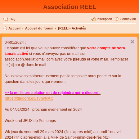
Association REEL
FAQ
Inscription
Connexion
Accueil
Accueil du forum
[REEL]- Activités
04/01/2024 :
Le spam est tel que vous pouvez considérer que
votre compte ne sera
jamais activé
si vous n'envoyez pas un mail sur
association.reel[at]gmail.com avec votre
pseudo
et votre
mail
. Remplacer
le [at] par @ dans le mail.
Nous n'avons malheureusement pas le temps de nous pencher sur la
question dans les jours qui viennent.
=> la meilleure solution est de rejoindre notre discord :
https://discord.gg/TvhyNAQ
Au 04/01/2024 : prochain évènement en 2024
Week-end JEUX de Printemps :
Wk jeux du vendredi 29 mars 2024 (fin d'après-midi) au lundi 1er avril
2024 (fin d'après-midi) à la MFR de Saint-Firmin-des-Près (41)