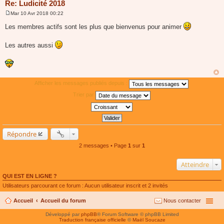
Re: Ludicité 2018
Mar 10 Avr 2018 00:22
M
e
Les membres actifs sont les plus que bienvenus pour animer
s
s
a
Les autres aussi
g
e
Afficher les messages publiés depuis :
Trier par
Répondre
2 messages • Page
1
sur
1
Atteindre
QUI EST EN LIGNE ?
Utilisateurs parcourant ce forum : Aucun utilisateur inscrit et 2 invités
Accueil
Accueil du forum
Nous contacter
Développé par
phpBB
® Forum Software © phpBB Limited
Traduction française officielle
©
Maël Soucaze