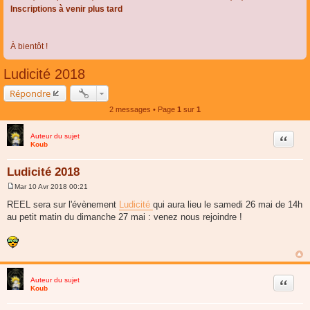
Inscriptions à venir plus tard
À bientôt !
Ludicité 2018
Répondre
2 messages • Page
1
sur
1
Auteur du sujet
Citer
Koub
Ludicité 2018
Mar 10 Avr 2018 00:21
M
e
REEL sera sur l'évènement
Ludicité
qui aura lieu le samedi 26 mai de 14h
s
au petit matin du dimanche 27 mai : venez nous rejoindre !
s
a
g
e
Auteur du sujet
Citer
Koub