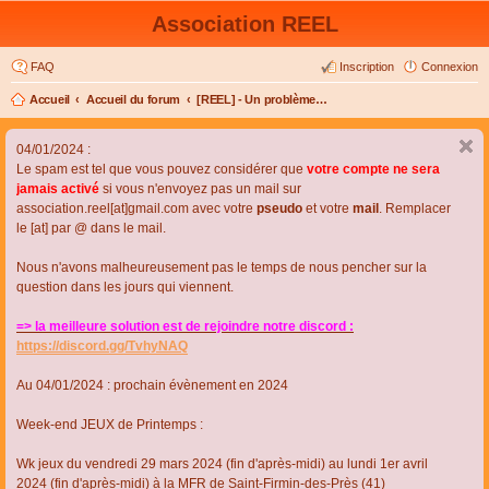
Association REEL
FAQ
Inscription
Connexion
Accueil
Accueil du forum
[REEL] - Un problème de connexion ou d'inscription ?
04/01/2024 :
Le spam est tel que vous pouvez considérer que
votre compte ne sera
jamais activé
si vous n'envoyez pas un mail sur
association.reel[at]gmail.com avec votre
pseudo
et votre
mail
. Remplacer
le [at] par @ dans le mail.
Nous n'avons malheureusement pas le temps de nous pencher sur la
question dans les jours qui viennent.
=> la meilleure solution est de rejoindre notre discord :
https://discord.gg/TvhyNAQ
Au 04/01/2024 : prochain évènement en 2024
Week-end JEUX de Printemps :
Wk jeux du vendredi 29 mars 2024 (fin d'après-midi) au lundi 1er avril
2024 (fin d'après-midi) à la MFR de Saint-Firmin-des-Près (41)