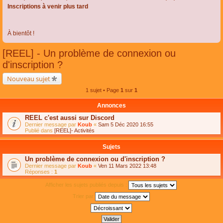
Inscriptions à venir plus tard
À bientôt !
[REEL] - Un problème de connexion ou
d'inscription ?
Nouveau sujet
1 sujet • Page
1
sur
1
Annonces
REEL c'est aussi sur Discord
Dernier message par
Koub
«
Sam 5 Déc 2020 16:55
Publié dans
[REEL]- Activités
Sujets
Un problème de connexion ou d'inscription ?
Dernier message par
Koub
«
Ven 11 Mars 2022 13:48
Réponses :
1
Afficher les sujets publiés depuis :
Trier par