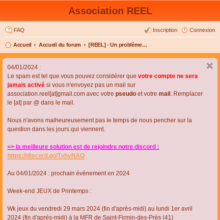
Association REEL
FAQ
Inscription
Connexion
Accueil
Accueil du forum
[REEL] - Un problème de connexion ou d'inscription ?
04/01/2024 :
Le spam est tel que vous pouvez considérer que
votre compte ne sera
jamais activé
si vous n'envoyez pas un mail sur
association.reel[at]gmail.com avec votre
pseudo
et votre
mail
. Remplacer
le [at] par @ dans le mail.
Nous n'avons malheureusement pas le temps de nous pencher sur la
question dans les jours qui viennent.
=> la meilleure solution est de rejoindre notre discord :
https://discord.gg/TvhyNAQ
Au 04/01/2024 : prochain évènement en 2024
Week-end JEUX de Printemps :
Wk jeux du vendredi 29 mars 2024 (fin d'après-midi) au lundi 1er avril
2024 (fin d'après-midi) à la MFR de Saint-Firmin-des-Près (41)