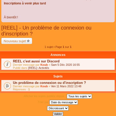
Inscriptions à venir plus tard
À bientôt !
[REEL] - Un problème de connexion ou
d'inscription ?
Nouveau sujet
1 sujet • Page
1
sur
1
Annonces
REEL c'est aussi sur Discord
Dernier message par
Koub
«
Sam 5 Déc 2020 16:55
Publié dans
[REEL]- Activités
Sujets
Un problème de connexion ou d'inscription ?
Dernier message par
Koub
«
Ven 11 Mars 2022 13:48
Réponses :
1
Afficher les sujets publiés depuis :
Trier par