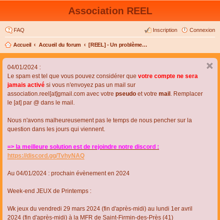
Association REEL
FAQ
Inscription
Connexion
Accueil
Accueil du forum
[REEL] - Un problème de connexion ou d'inscription ?
04/01/2024 :
Le spam est tel que vous pouvez considérer que
votre compte ne sera
jamais activé
si vous n'envoyez pas un mail sur
association.reel[at]gmail.com avec votre
pseudo
et votre
mail
. Remplacer
le [at] par @ dans le mail.
Nous n'avons malheureusement pas le temps de nous pencher sur la
question dans les jours qui viennent.
=> la meilleure solution est de rejoindre notre discord :
https://discord.gg/TvhyNAQ
Au 04/01/2024 : prochain évènement en 2024
Week-end JEUX de Printemps :
Wk jeux du vendredi 29 mars 2024 (fin d'après-midi) au lundi 1er avril
2024 (fin d'après-midi) à la MFR de Saint-Firmin-des-Près (41)