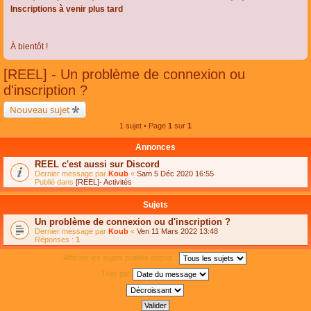
Inscriptions à venir plus tard
À bientôt !
[REEL] - Un problème de connexion ou
d'inscription ?
Nouveau sujet
1 sujet • Page
1
sur
1
Annonces
REEL c'est aussi sur Discord
Dernier message par
Koub
«
Sam 5 Déc 2020 16:55
Publié dans
[REEL]- Activités
Sujets
Un problème de connexion ou d'inscription ?
Dernier message par
Koub
«
Ven 11 Mars 2022 13:48
Réponses :
1
Afficher les sujets publiés depuis :
Trier par