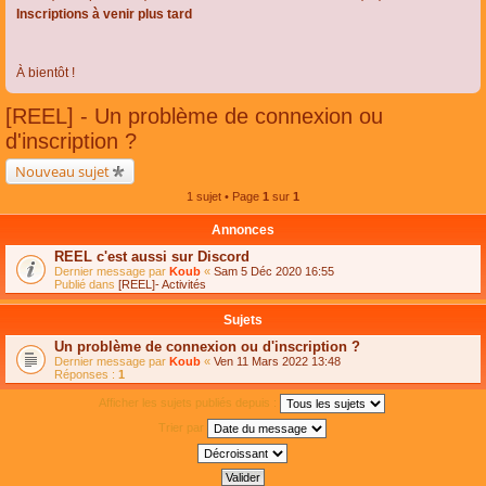
Inscriptions à venir plus tard
À bientôt !
[REEL] - Un problème de connexion ou
d'inscription ?
Nouveau sujet
1 sujet • Page
1
sur
1
Annonces
REEL c'est aussi sur Discord
Dernier message par
Koub
«
Sam 5 Déc 2020 16:55
Publié dans
[REEL]- Activités
Sujets
Un problème de connexion ou d'inscription ?
Dernier message par
Koub
«
Ven 11 Mars 2022 13:48
Réponses :
1
Afficher les sujets publiés depuis :
Trier par