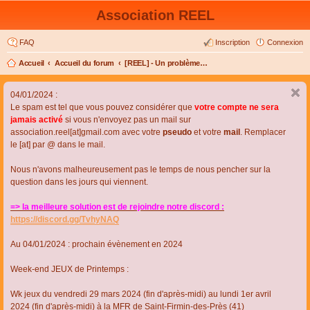
Association REEL
FAQ
Inscription
Connexion
Accueil
Accueil du forum
[REEL] - Un problème de connexion ou d'inscription ?
04/01/2024 :
Le spam est tel que vous pouvez considérer que
votre compte ne sera
jamais activé
si vous n'envoyez pas un mail sur
association.reel[at]gmail.com avec votre
pseudo
et votre
mail
. Remplacer
le [at] par @ dans le mail.
Nous n'avons malheureusement pas le temps de nous pencher sur la
question dans les jours qui viennent.
=> la meilleure solution est de rejoindre notre discord :
https://discord.gg/TvhyNAQ
Au 04/01/2024 : prochain évènement en 2024
Week-end JEUX de Printemps :
Wk jeux du vendredi 29 mars 2024 (fin d'après-midi) au lundi 1er avril
2024 (fin d'après-midi) à la MFR de Saint-Firmin-des-Près (41)