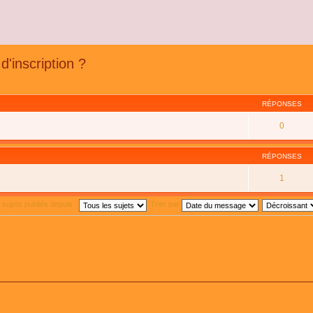
'inscription ?
RÉPONSES
0
RÉPONSES
1
s sujets publiés depuis :
Trier par