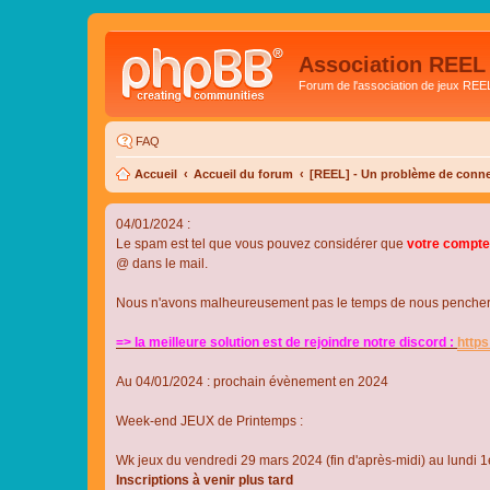
Association REEL
Forum de l'association de jeux REE
FAQ
Accueil
Accueil du forum
[REEL] - Un problème de conne
04/01/2024 :
Le spam est tel que vous pouvez considérer que
votre compte
@ dans le mail.
Nous n'avons malheureusement pas le temps de nous pencher su
=> la meilleure solution est de rejoindre notre discord :
http
Au 04/01/2024 : prochain évènement en 2024
Week-end JEUX de Printemps :
Wk jeux du vendredi 29 mars 2024 (fin d'après-midi) au lundi 1e
Inscriptions à venir plus tard