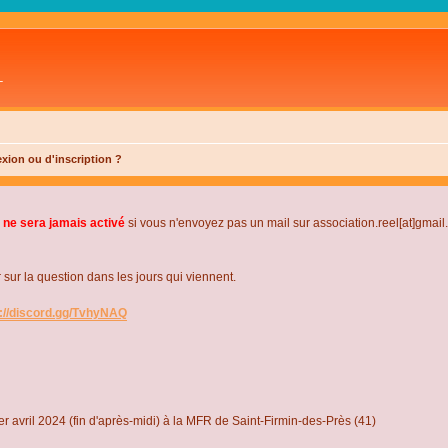
L
xion ou d'inscription ?
 ne sera jamais activé
si vous n'envoyez pas un mail sur association.reel[at]gmai
r la question dans les jours qui viennent.
s://discord.gg/TvhyNAQ
r avril 2024 (fin d'après-midi) à la MFR de Saint-Firmin-des-Près (41)