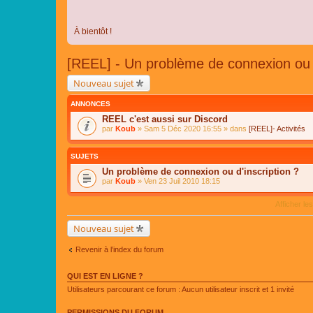
À bientôt !
[REEL] - Un problème de connexion ou d
Nouveau sujet
ANNONCES
REEL c'est aussi sur Discord
par
Koub
» Sam 5 Déc 2020 16:55 » dans
[REEL]- Activités
SUJETS
Un problème de connexion ou d'inscription ?
par
Koub
» Ven 23 Juil 2010 18:15
Afficher le
Nouveau sujet
Revenir à l’index du forum
QUI EST EN LIGNE ?
Utilisateurs parcourant ce forum : Aucun utilisateur inscrit et 1 invité
PERMISSIONS DU FORUM