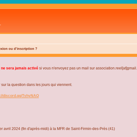
L
xion ou d'inscription ?
 ne sera jamais activé
si vous n'envoyez pas un mail sur association.reel[at]gmai
r la question dans les jours qui viennent.
s://discord.gg/TvhyNAQ
r avril 2024 (fin d'après-midi) à la MFR de Saint-Firmin-des-Près (41)