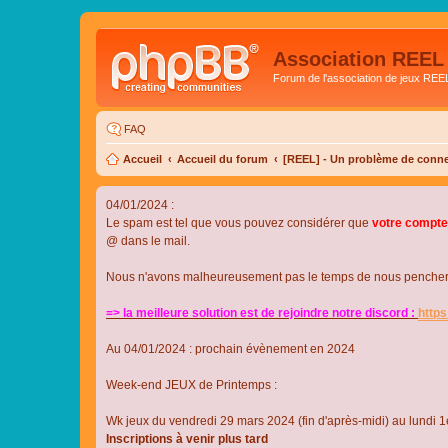
Association REEL
Forum de l'association de jeux REE
FAQ
Accueil
Accueil du forum
[REEL] - Un problème de conne
04/01/2024 :
Le spam est tel que vous pouvez considérer que
votre compte
@ dans le mail.
Nous n'avons malheureusement pas le temps de nous pencher su
=> la meilleure solution est de rejoindre notre discord :
http
Au 04/01/2024 : prochain évènement en 2024
Week-end JEUX de Printemps :
Wk jeux du vendredi 29 mars 2024 (fin d'après-midi) au lundi 1e
Inscriptions à venir plus tard