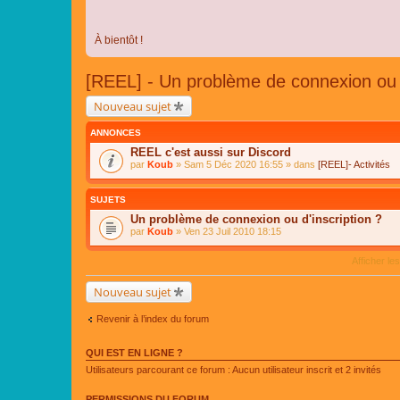
À bientôt !
[REEL] - Un problème de connexion ou d
Nouveau sujet
ANNONCES
REEL c'est aussi sur Discord
par
Koub
» Sam 5 Déc 2020 16:55 » dans
[REEL]- Activités
SUJETS
Un problème de connexion ou d'inscription ?
par
Koub
» Ven 23 Juil 2010 18:15
Afficher le
Nouveau sujet
Revenir à l’index du forum
QUI EST EN LIGNE ?
Utilisateurs parcourant ce forum : Aucun utilisateur inscrit et 2 invités
PERMISSIONS DU FORUM