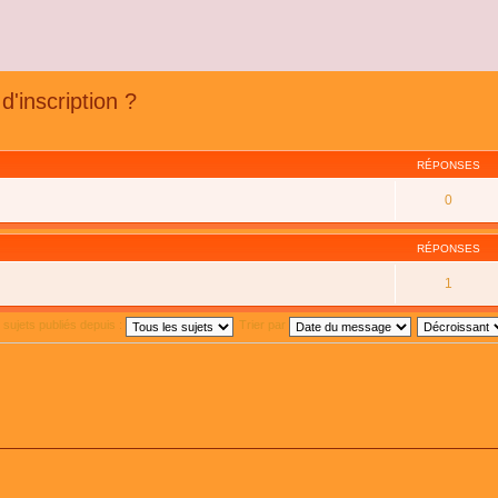
'inscription ?
RÉPONSES
0
RÉPONSES
1
s sujets publiés depuis :
Trier par