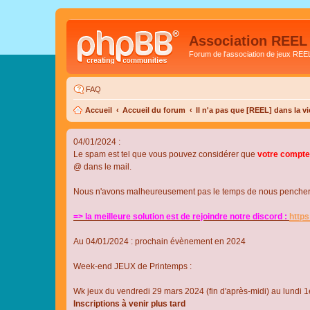
Association REEL
Forum de l'association de jeux REE
FAQ
Accueil
Accueil du forum
Il n'a pas que [REEL] dans la vi
04/01/2024 :
Le spam est tel que vous pouvez considérer que
votre compte
@ dans le mail.
Nous n'avons malheureusement pas le temps de nous pencher su
=> la meilleure solution est de rejoindre notre discord :
http
Au 04/01/2024 : prochain évènement en 2024
Week-end JEUX de Printemps :
Wk jeux du vendredi 29 mars 2024 (fin d'après-midi) au lundi 1e
Inscriptions à venir plus tard