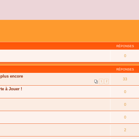
RÉPONSES
0
RÉPONSES
 plus encore
33
1
2
te à Jouer !
0
0
0
2