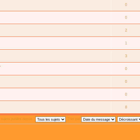
0
0
2
1
3
4
0
0
0
8
s sujets publiés depuis :
Trier par