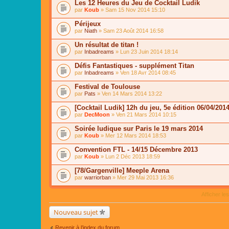
Les 12 Heures du Jeu de Cocktail Ludik
par
Koub
» Sam 15 Nov 2014 15:10
Périjeux
par
Niath
» Sam 23 Août 2014 16:58
Un résultat de titan !
par
Inbadreams
» Lun 23 Juin 2014 18:14
Défis Fantastiques - supplément Titan
par
Inbadreams
» Ven 18 Avr 2014 08:45
Festival de Toulouse
par
Pats
» Ven 14 Mars 2014 13:22
[Cocktail Ludik] 12h du jeu, 5e édition 06/04/201
par
DecMoon
» Ven 21 Mars 2014 10:15
Soirée ludique sur Paris le 19 mars 2014
par
Koub
» Mer 12 Mars 2014 18:53
Convention FTL - 14/15 Décembre 2013
par
Koub
» Lun 2 Déc 2013 18:59
[78/Gargenville] Meeple Arena
par
warriorban
» Mer 29 Mai 2013 16:36
Afficher le
Nouveau sujet
Revenir à l’index du forum