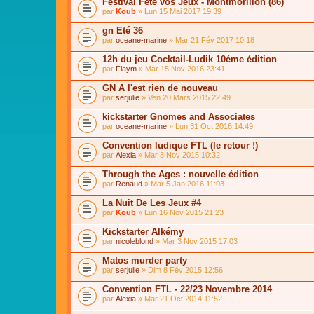
Festival Fête vos Jeux - Montmorillon (86)
par
Koub
» Lun 15 Mai 2017 19:39
gn Eté 36
par
oceane-marine
» Mar 21 Fév 2017 10:18
12h du jeu Cocktail-Ludik 10éme édition
par
Flaym
» Mar 15 Nov 2016 23:41
GN A l'est rien de nouveau
par
serjulie
» Ven 20 Mars 2015 22:49
kickstarter Gnomes and Associates
par
oceane-marine
» Lun 31 Oct 2016 14:49
Convention ludique FTL (le retour !)
par
Alexia
» Mar 3 Nov 2015 10:32
Through the Ages : nouvelle édition
par
Renaud
» Mar 5 Jan 2016 11:03
La Nuit De Les Jeux #4
par
Koub
» Lun 16 Nov 2015 21:23
Kickstarter Alkémy
par
nicoleblond
» Mar 3 Nov 2015 17:03
Matos murder party
par
serjulie
» Dim 8 Fév 2015 12:56
Convention FTL - 22/23 Novembre 2014
par
Alexia
» Mar 21 Oct 2014 11:52