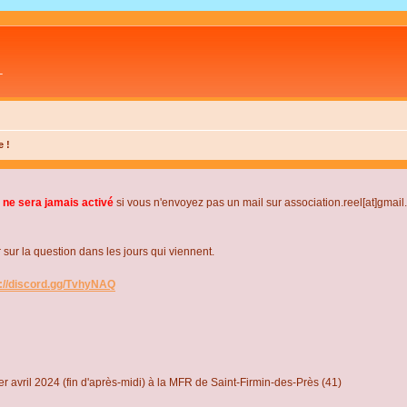
L
e !
 ne sera jamais activé
si vous n'envoyez pas un mail sur association.reel[at]gmai
r la question dans les jours qui viennent.
s://discord.gg/TvhyNAQ
r avril 2024 (fin d'après-midi) à la MFR de Saint-Firmin-des-Près (41)