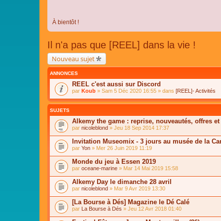
À bientôt !
Il n'a pas que [REEL] dans la vie !
Nouveau sujet
ANNONCES
REEL c'est aussi sur Discord
par
Koub
» Sam 5 Déc 2020 16:55 » dans
[REEL]- Activités
SUJETS
Alkemy the game : reprise, nouveautés, offres et
par
nicoleblond
» Jeu 18 Sep 2014 17:37
Invitation Museomix - 3 jours au musée de la Car
par
Yon
» Mer 26 Juin 2019 11:19
Monde du jeu à Essen 2019
par
oceane-marine
» Mar 14 Mai 2019 15:58
Alkemy Day le dimanche 28 avril
par
nicoleblond
» Mar 9 Avr 2019 13:30
[La Bourse à Dés] Magazine le Dé Calé
par
La Bourse à Dés
» Jeu 12 Avr 2018 01:40