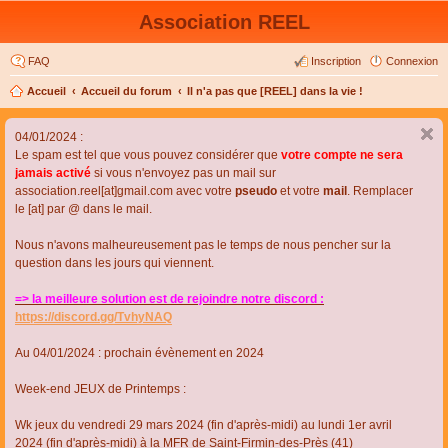
Association REEL
FAQ
Inscription
Connexion
Accueil
Accueil du forum
Il n'a pas que [REEL] dans la vie !
04/01/2024 :
Le spam est tel que vous pouvez considérer que
votre compte ne sera
jamais activé
si vous n'envoyez pas un mail sur
association.reel[at]gmail.com avec votre
pseudo
et votre
mail
. Remplacer
le [at] par @ dans le mail.
Nous n'avons malheureusement pas le temps de nous pencher sur la
question dans les jours qui viennent.
=> la meilleure solution est de rejoindre notre discord :
https://discord.gg/TvhyNAQ
Au 04/01/2024 : prochain évènement en 2024
Week-end JEUX de Printemps :
Wk jeux du vendredi 29 mars 2024 (fin d'après-midi) au lundi 1er avril
2024 (fin d'après-midi) à la MFR de Saint-Firmin-des-Près (41)