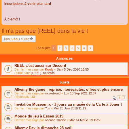
Inscriptions à venir plus tard
À bientôt !
Il n'a pas que [REEL] dans la vie !
Nouveau sujet
143 sujets
1
2
3
4
5
6
Annonces
REEL c'est aussi sur Discord
Dernier message par
Koub
«
Sam 5 Déc 2020 16:55
Publié dans
[REEL]- Activités
Sujets
Alkemy the game : reprise, nouveautés, offres et plus encore
Dernier message par
nicoleblond
«
Lun 13 Sep 2021 12:37
Réponses :
33
1
2
Invitation Museomix - 3 jours au musée de la Carte à Jouer !
Dernier message par
Yon
«
Mer 26 Juin 2019 11:19
Monde du jeu à Essen 2019
Dernier message par
oceane-marine
«
Mar 14 Mai 2019 15:58
Alkemy Day le dimanche 28 avril