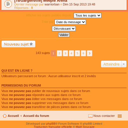
[78/Gargenville] Meeple Arena
Dernier message par
warriorban
«
Dim 15 Sep 2013 19:48
Réponses :
8
Afficher les sujets publiés depuis :
Trier par
Nouveau sujet
143 sujets
1
2
3
4
5
6
Atteindre
QUI EST EN LIGNE ?
Utilisateurs parcourant ce forum : Aucun utilisateur inscrit et 2 invités
PERMISSIONS DU FORUM
Vous
ne pouvez pas
publier de nouveaux sujets dans ce forum
Vous
ne pouvez pas
répondre aux sujets dans ce forum
Vous
ne pouvez pas
éditer vos messages dans ce forum
Vous
ne pouvez pas
supprimer vos messages dans ce forum
Vous
ne pouvez pas
transférer de pièces jointes dans ce forum
Accueil
Accueil du forum
Nous contacter
Développé par
phpBB
® Forum Software © phpBB Limited
Traduction française officielle
©
Maël Soucaze