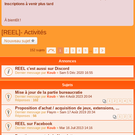
Inscriptions à venir plus tard
À bientôt !
[REEL]- Activités
Nouveau sujet
152 sujets
1
2
3
4
5
…
7
Annonces
REEL c'est aussi sur Discord
Dernier message par
Koub
«
Sam 5 Déc 2020 16:55
Sujets
Mise à jour de la partie bureaucratie
Dernier message par
Koub
«
Ven 4 Août 2023 20:04
Réponses :
102
1
2
3
4
5
Proposition d'achat / acquisition de jeux, extensions, ...
Dernier message par
Flaym
«
Sam 17 Août 2019 20:34
Réponses :
56
1
2
3
REEL sur Facebook
Dernier message par
Koub
«
Mar 16 Juil 2013 14:16