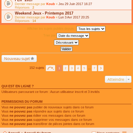
Dernier message par
Koub
«
Jeu 29 Juin 2017 16:27
Réponses :
2
Weekend Jeux - Printemps 2017
Dernier message par
Koub
«
Lun 3 Avr 2017 20:25
Réponses :
14
Afficher les sujets publiés depuis :
Trier par
Nouveau sujet
152 sujets
1
2
3
4
5
…
7
Atteindre
QUI EST EN LIGNE ?
Utilisateurs parcourant ce forum : Aucun utilisateur inscrit et 3 invités
PERMISSIONS DU FORUM
Vous
ne pouvez pas
publier de nouveaux sujets dans ce forum
Vous
ne pouvez pas
répondre aux sujets dans ce forum
Vous
ne pouvez pas
éditer vos messages dans ce forum
Vous
ne pouvez pas
supprimer vos messages dans ce forum
Vous
ne pouvez pas
transférer de pièces jointes dans ce forum
Accueil
Accueil du forum
Nous contacter