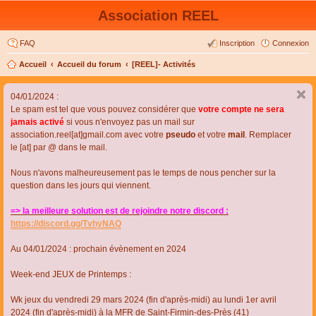
Association REEL
FAQ
Inscription
Connexion
Accueil
Accueil du forum
[REEL]- Activités
04/01/2024 :
Le spam est tel que vous pouvez considérer que
votre compte ne sera
jamais activé
si vous n'envoyez pas un mail sur
association.reel[at]gmail.com avec votre
pseudo
et votre
mail
. Remplacer
le [at] par @ dans le mail.
Nous n'avons malheureusement pas le temps de nous pencher sur la
question dans les jours qui viennent.
=> la meilleure solution est de rejoindre notre discord :
https://discord.gg/TvhyNAQ
Au 04/01/2024 : prochain évènement en 2024
Week-end JEUX de Printemps :
Wk jeux du vendredi 29 mars 2024 (fin d'après-midi) au lundi 1er avril
2024 (fin d'après-midi) à la MFR de Saint-Firmin-des-Près (41)