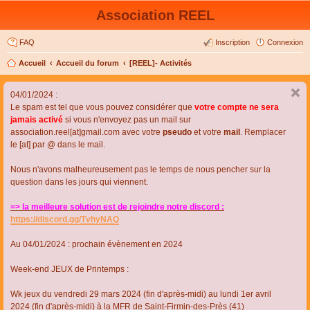
Association REEL
FAQ
Inscription
Connexion
Accueil
Accueil du forum
[REEL]- Activités
04/01/2024 :
Le spam est tel que vous pouvez considérer que
votre compte ne sera
jamais activé
si vous n'envoyez pas un mail sur
association.reel[at]gmail.com avec votre
pseudo
et votre
mail
. Remplacer
le [at] par @ dans le mail.
Nous n'avons malheureusement pas le temps de nous pencher sur la
question dans les jours qui viennent.
=> la meilleure solution est de rejoindre notre discord :
https://discord.gg/TvhyNAQ
Au 04/01/2024 : prochain évènement en 2024
Week-end JEUX de Printemps :
Wk jeux du vendredi 29 mars 2024 (fin d'après-midi) au lundi 1er avril
2024 (fin d'après-midi) à la MFR de Saint-Firmin-des-Près (41)