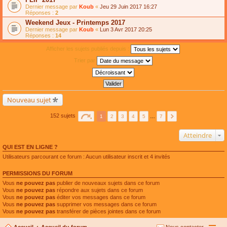
Dernier message par
Koub
«
Jeu 29 Juin 2017 16:27
Réponses :
2
Weekend Jeux - Printemps 2017
Dernier message par
Koub
«
Lun 3 Avr 2017 20:25
Réponses :
14
Afficher les sujets publiés depuis :
Trier par
Nouveau sujet
152 sujets
1
2
3
4
5
…
7
Atteindre
QUI EST EN LIGNE ?
Utilisateurs parcourant ce forum : Aucun utilisateur inscrit et 4 invités
PERMISSIONS DU FORUM
Vous
ne pouvez pas
publier de nouveaux sujets dans ce forum
Vous
ne pouvez pas
répondre aux sujets dans ce forum
Vous
ne pouvez pas
éditer vos messages dans ce forum
Vous
ne pouvez pas
supprimer vos messages dans ce forum
Vous
ne pouvez pas
transférer de pièces jointes dans ce forum
Accueil
Accueil du forum
Nous contacter