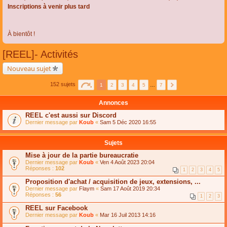
Inscriptions à venir plus tard
À bientôt !
[REEL]- Activités
Nouveau sujet
152 sujets
1
2
3
4
5
…
7
Annonces
REEL c'est aussi sur Discord
Dernier message par
Koub
«
Sam 5 Déc 2020 16:55
Sujets
Mise à jour de la partie bureaucratie
Dernier message par
Koub
«
Ven 4 Août 2023 20:04
Réponses :
102
1
2
3
4
5
Proposition d'achat / acquisition de jeux, extensions, ...
Dernier message par
Flaym
«
Sam 17 Août 2019 20:34
Réponses :
56
1
2
3
REEL sur Facebook
Dernier message par
Koub
«
Mar 16 Juil 2013 14:16