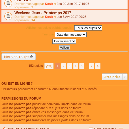
Dernier message par
Koub
«
Jeu 29 Juin 2017 16:27
Réponses :
2
Weekend Jeux - Printemps 2017
Dernier message par
Koub
«
Lun 3 Avr 2017 20:25
Réponses :
14
Afficher les sujets publiés depuis :
Trier par
Nouveau sujet
152 sujets
1
2
3
4
5
…
7
Atteindre
QUI EST EN LIGNE ?
Utilisateurs parcourant ce forum : Aucun utilisateur inscrit et 5 invités
PERMISSIONS DU FORUM
Vous
ne pouvez pas
publier de nouveaux sujets dans ce forum
Vous
ne pouvez pas
répondre aux sujets dans ce forum
Vous
ne pouvez pas
éditer vos messages dans ce forum
Vous
ne pouvez pas
supprimer vos messages dans ce forum
Vous
ne pouvez pas
transférer de pièces jointes dans ce forum
Accueil
Accueil du forum
Nous contacter