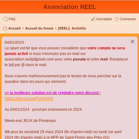
Association REEL
FAQ
Inscription
Connexion
Accueil
Accueil du forum
[REEL]- Activités
04/01/2024 :
Le spam est tel que vous pouvez considérer que
votre compte ne sera
jamais activé
si vous n'envoyez pas un mail sur
association.reel[at]gmail.com avec votre
pseudo
et votre
mail
. Remplacer
le [at] par @ dans le mail.
Nous n'avons malheureusement pas le temps de nous pencher sur la
question dans les jours qui viennent.
=> la meilleure solution est de rejoindre notre discord :
https://discord.gg/TvhyNAQ
Au 04/01/2024 : prochain évènement en 2024
Week-end JEUX de Printemps :
Wk jeux du vendredi 29 mars 2024 (fin d'après-midi) au lundi 1er avril
2024 (fin d'après-midi) à la MFR de Saint-Firmin-des-Près (41)