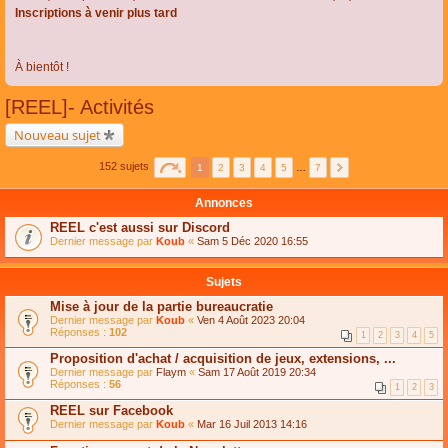
Inscriptions à venir plus tard
À bientôt !
[REEL]- Activités
Nouveau sujet
152 sujets
1
2
3
4
5
…
7
Annonces
REEL c'est aussi sur Discord
Dernier message par
Koub
«
Sam 5 Déc 2020 16:55
Sujets
Mise à jour de la partie bureaucratie
Dernier message par
Koub
«
Ven 4 Août 2023 20:04
Réponses :
102
1
2
3
4
5
Proposition d'achat / acquisition de jeux, extensions, ...
Dernier message par
Flaym
«
Sam 17 Août 2019 20:34
Réponses :
56
1
2
3
REEL sur Facebook
Dernier message par
Koub
«
Mar 16 Juil 2013 14:16