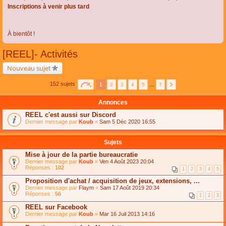
Inscriptions à venir plus tard
À bientôt !
[REEL]- Activités
Nouveau sujet
152 sujets
1
2
3
4
5
…
7
Annonces
REEL c'est aussi sur Discord
Dernier message par
Koub
«
Sam 5 Déc 2020 16:55
Sujets
Mise à jour de la partie bureaucratie
Dernier message par
Koub
«
Ven 4 Août 2023 20:04
Réponses :
102
1
2
3
4
5
Proposition d'achat / acquisition de jeux, extensions, ...
Dernier message par
Flaym
«
Sam 17 Août 2019 20:34
Réponses :
56
1
2
3
REEL sur Facebook
Dernier message par
Koub
«
Mar 16 Juil 2013 14:16