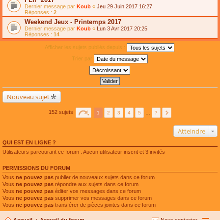
Dernier message par
Koub
«
Jeu 29 Juin 2017 16:27
Réponses :
2
Weekend Jeux - Printemps 2017
Dernier message par
Koub
«
Lun 3 Avr 2017 20:25
Réponses :
14
Afficher les sujets publiés depuis :
Trier par
Nouveau sujet
152 sujets
1
2
3
4
5
…
7
Atteindre
QUI EST EN LIGNE ?
Utilisateurs parcourant ce forum : Aucun utilisateur inscrit et 3 invités
PERMISSIONS DU FORUM
Vous
ne pouvez pas
publier de nouveaux sujets dans ce forum
Vous
ne pouvez pas
répondre aux sujets dans ce forum
Vous
ne pouvez pas
éditer vos messages dans ce forum
Vous
ne pouvez pas
supprimer vos messages dans ce forum
Vous
ne pouvez pas
transférer de pièces jointes dans ce forum
Accueil
Accueil du forum
Nous contacter