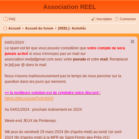
Association REEL
FAQ
Inscription
Connexion
Accueil
Accueil du forum
[REEL]- Activités
04/01/2024 :
Le spam est tel que vous pouvez considérer que
votre compte ne sera
jamais activé
si vous n'envoyez pas un mail sur
association.reel[at]gmail.com avec votre
pseudo
et votre
mail
. Remplacer
le [at] par @ dans le mail.
Nous n'avons malheureusement pas le temps de nous pencher sur la
question dans les jours qui viennent.
=> la meilleure solution est de rejoindre notre discord :
https://discord.gg/TvhyNAQ
Au 04/01/2024 : prochain évènement en 2024
Week-end JEUX de Printemps :
Wk jeux du vendredi 29 mars 2024 (fin d'après-midi) au lundi 1er avril
2024 (fin d'après-midi) à la MFR de Saint-Firmin-des-Près (41)