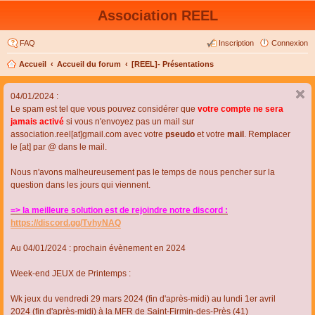
Association REEL
FAQ
Inscription
Connexion
Accueil
Accueil du forum
[REEL]- Présentations
04/01/2024 :
Le spam est tel que vous pouvez considérer que
votre compte ne sera
jamais activé
si vous n'envoyez pas un mail sur
association.reel[at]gmail.com avec votre
pseudo
et votre
mail
. Remplacer
le [at] par @ dans le mail.
Nous n'avons malheureusement pas le temps de nous pencher sur la
question dans les jours qui viennent.
=> la meilleure solution est de rejoindre notre discord :
https://discord.gg/TvhyNAQ
Au 04/01/2024 : prochain évènement en 2024
Week-end JEUX de Printemps :
Wk jeux du vendredi 29 mars 2024 (fin d'après-midi) au lundi 1er avril
2024 (fin d'après-midi) à la MFR de Saint-Firmin-des-Près (41)