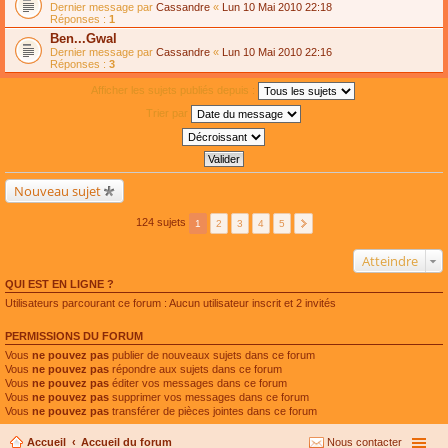
Dernier message par
Cassandre
«
Lun 10 Mai 2010 22:18
Réponses :
1
Ben...Gwal
Dernier message par
Cassandre
«
Lun 10 Mai 2010 22:16
Réponses :
3
Afficher les sujets publiés depuis :
Trier par
Nouveau sujet
124 sujets
1
2
3
4
5
Atteindre
QUI EST EN LIGNE ?
Utilisateurs parcourant ce forum : Aucun utilisateur inscrit et 2 invités
PERMISSIONS DU FORUM
Vous
ne pouvez pas
publier de nouveaux sujets dans ce forum
Vous
ne pouvez pas
répondre aux sujets dans ce forum
Vous
ne pouvez pas
éditer vos messages dans ce forum
Vous
ne pouvez pas
supprimer vos messages dans ce forum
Vous
ne pouvez pas
transférer de pièces jointes dans ce forum
Accueil
Accueil du forum
Nous contacter