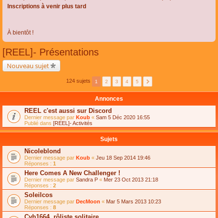
Inscriptions à venir plus tard
À bientôt !
[REEL]- Présentations
Nouveau sujet
124 sujets
1
2
3
4
5
Annonces
REEL c'est aussi sur Discord
Dernier message par
Koub
«
Sam 5 Déc 2020 16:55
Publié dans
[REEL]- Activités
Sujets
Nicoleblond
Dernier message par
Koub
«
Jeu 18 Sep 2014 19:46
Réponses :
1
Here Comes A New Challenger !
Dernier message par
Sandra P
«
Mer 23 Oct 2013 21:18
Réponses :
2
Soleilcos
Dernier message par
DecMoon
«
Mar 5 Mars 2013 10:23
Réponses :
8
Cyb1664, rôliste solitaire