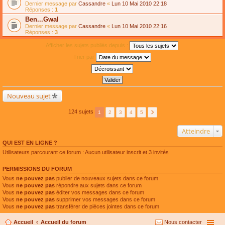
Dernier message par
Cassandre
«
Lun 10 Mai 2010 22:18
Réponses :
1
Ben...Gwal
Dernier message par
Cassandre
«
Lun 10 Mai 2010 22:16
Réponses :
3
Afficher les sujets publiés depuis :
Trier par
Nouveau sujet
124 sujets
1
2
3
4
5
Atteindre
QUI EST EN LIGNE ?
Utilisateurs parcourant ce forum : Aucun utilisateur inscrit et 3 invités
PERMISSIONS DU FORUM
Vous
ne pouvez pas
publier de nouveaux sujets dans ce forum
Vous
ne pouvez pas
répondre aux sujets dans ce forum
Vous
ne pouvez pas
éditer vos messages dans ce forum
Vous
ne pouvez pas
supprimer vos messages dans ce forum
Vous
ne pouvez pas
transférer de pièces jointes dans ce forum
Accueil
Accueil du forum
Nous contacter