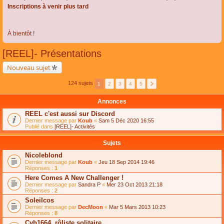
Inscriptions à venir plus tard
À bientôt !
[REEL]- Présentations
Nouveau sujet
124 sujets
1
2
3
4
5
Annonces
REEL c'est aussi sur Discord
Dernier message par
Koub
«
Sam 5 Déc 2020 16:55
Publié dans
[REEL]- Activités
Sujets
Nicoleblond
Dernier message par
Koub
«
Jeu 18 Sep 2014 19:46
Réponses :
1
Here Comes A New Challenger !
Dernier message par
Sandra P
«
Mer 23 Oct 2013 21:18
Réponses :
2
Soleilcos
Dernier message par
DecMoon
«
Mar 5 Mars 2013 10:23
Réponses :
8
Cyb1664, rôliste solitaire