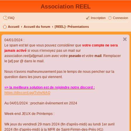
Association REEL
FAQ
Inscription
Connexion
Accueil
Accueil du forum
[REEL]- Présentations
04/01/2024 :
Le spam est tel que vous pouvez considérer que
votre compte ne sera
jamais activé
si vous n'envoyez pas un mail sur
association.reel[at]gmail.com avec votre
pseudo
et votre
mail
. Remplacer
le [at] par @ dans le mail.
Nous n'avons malheureusement pas le temps de nous pencher sur la
question dans les jours qui viennent.
=> la meilleure solution est de rejoindre notre discord :
https://discord.gg/TvhyNAQ
Au 04/01/2024 : prochain évènement en 2024
Week-end JEUX de Printemps :
Wk jeux du vendredi 29 mars 2024 (fin d'après-midi) au lundi 1er avril
2024 (fin d'après-midi) à la MFR de Saint-Firmin-des-Près (41)