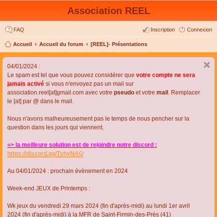
Association REEL
FAQ
Inscription
Connexion
Accueil
Accueil du forum
[REEL]- Présentations
04/01/2024 :
Le spam est tel que vous pouvez considérer que
votre compte ne sera
jamais activé
si vous n'envoyez pas un mail sur
association.reel[at]gmail.com avec votre
pseudo
et votre
mail
. Remplacer
le [at] par @ dans le mail.
Nous n'avons malheureusement pas le temps de nous pencher sur la
question dans les jours qui viennent.
=> la meilleure solution est de rejoindre notre discord :
https://discord.gg/TvhyNAQ
Au 04/01/2024 : prochain évènement en 2024
Week-end JEUX de Printemps :
Wk jeux du vendredi 29 mars 2024 (fin d'après-midi) au lundi 1er avril
2024 (fin d'après-midi) à la MFR de Saint-Firmin-des-Près (41)