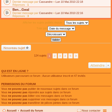
Dernier message par
Cassandre
«
Lun 10 Mai 2010 22:18
Réponses :
1
Ben...Gwal
Dernier message par
Cassandre
«
Lun 10 Mai 2010 22:16
Réponses :
3
Afficher les sujets publiés depuis :
Trier par
Nouveau sujet
124 sujets
1
2
3
4
5
Atteindre
QUI EST EN LIGNE ?
Utilisateurs parcourant ce forum : Aucun utilisateur inscrit et 47 invités
PERMISSIONS DU FORUM
Vous
ne pouvez pas
publier de nouveaux sujets dans ce forum
Vous
ne pouvez pas
répondre aux sujets dans ce forum
Vous
ne pouvez pas
éditer vos messages dans ce forum
Vous
ne pouvez pas
supprimer vos messages dans ce forum
Vous
ne pouvez pas
transférer de pièces jointes dans ce forum
Accueil
Accueil du forum
Nous contacter