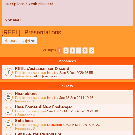
Inscriptions à venir plus tard
À bientôt !
[REEL]- Présentations
Nouveau sujet
124 sujets
1
2
3
4
5
Annonces
REEL c'est aussi sur Discord
Dernier message par
Koub
«
Sam 5 Déc 2020 16:55
Publié dans
[REEL]- Activités
Sujets
Nicoleblond
Dernier message par
Koub
«
Jeu 18 Sep 2014 19:46
Réponses :
1
Here Comes A New Challenger !
Dernier message par
Sandra P
«
Mer 23 Oct 2013 21:18
Réponses :
2
Soleilcos
Dernier message par
DecMoon
«
Mar 5 Mars 2013 10:23
Réponses :
8
Cyb1664, rôliste solitaire