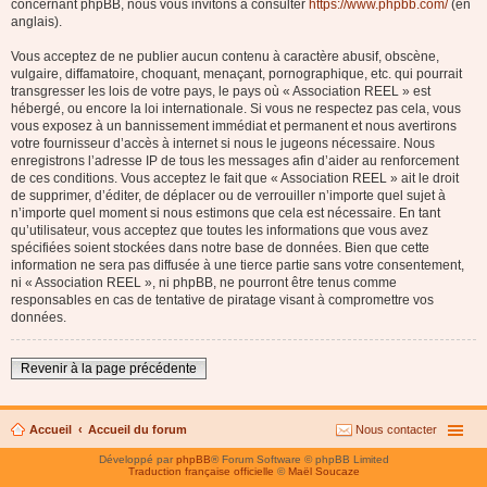
concernant phpBB, nous vous invitons à consulter
https://www.phpbb.com/
(en
anglais).
Vous acceptez de ne publier aucun contenu à caractère abusif, obscène,
vulgaire, diffamatoire, choquant, menaçant, pornographique, etc. qui pourrait
transgresser les lois de votre pays, le pays où « Association REEL » est
hébergé, ou encore la loi internationale. Si vous ne respectez pas cela, vous
vous exposez à un bannissement immédiat et permanent et nous avertirons
votre fournisseur d’accès à internet si nous le jugeons nécessaire. Nous
enregistrons l’adresse IP de tous les messages afin d’aider au renforcement
de ces conditions. Vous acceptez le fait que « Association REEL » ait le droit
de supprimer, d’éditer, de déplacer ou de verrouiller n’importe quel sujet à
n’importe quel moment si nous estimons que cela est nécessaire. En tant
qu’utilisateur, vous acceptez que toutes les informations que vous avez
spécifiées soient stockées dans notre base de données. Bien que cette
information ne sera pas diffusée à une tierce partie sans votre consentement,
ni « Association REEL », ni phpBB, ne pourront être tenus comme
responsables en cas de tentative de piratage visant à compromettre vos
données.
Revenir à la page précédente
Accueil
Accueil du forum
Nous contacter
Développé par
phpBB
® Forum Software © phpBB Limited
Traduction française officielle
©
Maël Soucaze