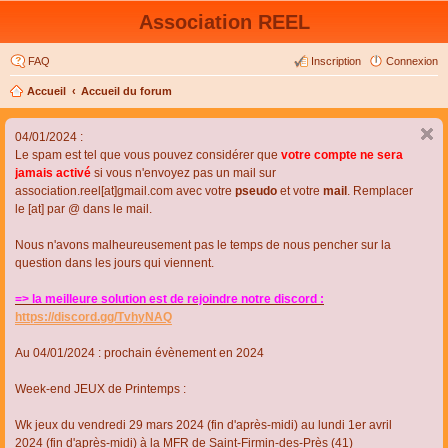
Association REEL
FAQ
Inscription
Connexion
Accueil
Accueil du forum
04/01/2024 :
Le spam est tel que vous pouvez considérer que
votre compte ne sera
jamais activé
si vous n'envoyez pas un mail sur
association.reel[at]gmail.com avec votre
pseudo
et votre
mail
. Remplacer
le [at] par @ dans le mail.
Nous n'avons malheureusement pas le temps de nous pencher sur la
question dans les jours qui viennent.
=> la meilleure solution est de rejoindre notre discord :
https://discord.gg/TvhyNAQ
Au 04/01/2024 : prochain évènement en 2024
Week-end JEUX de Printemps :
Wk jeux du vendredi 29 mars 2024 (fin d'après-midi) au lundi 1er avril
2024 (fin d'après-midi) à la MFR de Saint-Firmin-des-Près (41)