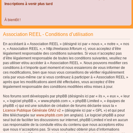
Inscriptions à venir plus tard
À bientôt !
Association REEL - Conditions d’utilisation
En accédant à « Association REEL » (désigné ici par « nous », « notre », « nos
», « Association REEL », « http://reelasso.fr/forum »), vous acceptez d’être
légalement responsable des conditions suivantes. Si vous n’acceptez pas
d’être légalement responsable de toutes les conditions suivantes, veuillez ne
pas utiliser et/ou accéder à « Association REEL ». Nous pouvons modifier ces
conditions à n’importe quel moment et nous essaierons de vous informer de
ces modifications, bien que nous vous conseillons de vérifier régulièrement
cela par vous-même car si vous continuez à participer à « Association REEL »
après que les modifications aient été effectuées, vous acceptez d’être
légalement responsable des conditions modifiées et/ou mises à jour.
Nos forums sont développés par phpBB (désignés ici par « ils », « eux », « leur
», « logiciel phpBB », « www.phpbb.com », « phpBB Limited », « équipes de
phpBB ») qui est une solution de création de forums déclarée sous la «
Licence Publique Générale GNU v2
» (désignée ici par « GPL ») et qui peut
être téléchargée sur
www.phpbb.com
(en anglais). Le logiciel phpBB a pour
seul but de faciliter les discussions sur internet, phpBB Limited n’est en aucun
cas responsable de la conduite et/ou du contenu que nous acceptons et/ou
que nous n’acceptons pas. Si vous souhaitez obtenir plus d’informations