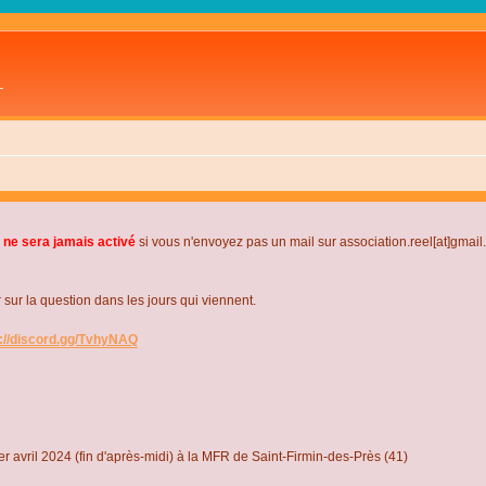
L
 ne sera jamais activé
si vous n'envoyez pas un mail sur association.reel[at]gmai
r la question dans les jours qui viennent.
s://discord.gg/TvhyNAQ
r avril 2024 (fin d'après-midi) à la MFR de Saint-Firmin-des-Près (41)