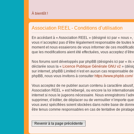
À bientôt !
Association REEL - Conditions d’utilisation
En accédant à « Association REEL » (désigné ici par « nous », «
vous n’acceptez pas d’être légalement responsable de toutes le
moment et nous essaierons de vous informer de ces modificatio
que les modifications aient été effectuées, vous acceptez d’êtr
Nos forums sont développés par phpBB (désignés ici par « ils »
déclarée sous la «
Licence Publique Générale GNU v2
» (désig
sur internet, phpBB Limited n’est en aucun cas responsable de
phpBB, nous vous invitons à consulter
https://www.phpbb.com/
Vous acceptez de ne publier aucun contenu à caractère abusif, o
Association REEL » est hébergé, ou encore la loi internationa
internet si nous le jugeons nécessaire. Nous enregistrons l’adr
supprimer, d’éditer, de déplacer ou de verrouiller n’importe qu
vous avez spécifiées soient stockées dans notre base de donnée
être tenus comme responsables en cas de tentative de piratag
Revenir à la page précédente