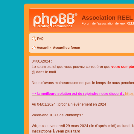
Association REEL
Forum de l'association de jeux REE
FAQ
Accueil
Accueil du forum
04/01/2024 :
Le spam est tel que vous pouvez considérer que
votre compte
@ dans le mail.
Nous n'avons malheureusement pas le temps de nous pencher su
=> la meilleure solution est de rejoindre notre discord :
http
Au 04/01/2024 : prochain évènement en 2024
Week-end JEUX de Printemps :
Wk jeux du vendredi 29 mars 2024 (fin d'après-midi) au lundi 1e
Inscriptions à venir plus tard