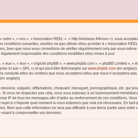
 notre », « nos », « Association REEL », « http://reelasso.fr/forum »), vous accept
s conditions suivantes, veuillez ne pas utiliser et/ou accéder à « Association REE
ns, bien que nous vous conseillons de vérifier régulièrement cela par vous-même c
e légalement responsable des conditions modifiées et/ou mises à jour.
, « eux », « leur », « logiciel phpBB », « www.phpbb.com », « phpBB Limited », « 
née ici par « GPL ») et qui peut être téléchargée sur
www.phpbb.com
(en anglais).
 la conduite et/ou du contenu que nous acceptons et/ou que nous n’acceptons pas. 
(en anglais).
bscène, vulgaire, diffamatoire, choquant, menaçant, pornographique, etc. qui pourr
le. Si vous ne respectez pas cela, vous vous exposez à un bannissement immédiat e
esse IP de tous les messages afin d’aider au renforcement de ces conditions. Vous a
el sujet à n’importe quel moment si nous estimons que cela est nécessaire. En tant q
s. Bien que cette information ne sera pas diffusée à une tierce partie sans votre
e visant à compromettre vos données.