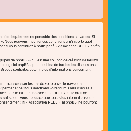
ez d’être légalement responsable des conditions suivantes. Si
L ». Nous pouvons modifier ces conditions à n’importe quel
ar si vous continuez à participer à « Association REEL » après
équipes de phpBB ») qui est une solution de création de forums
 Le logiciel phpBB a pour seul but de faciliter les discussions
Si vous souhaitez obtenir plus d’informations concernant
ait transgresser les lois de votre pays, le pays où «
t permanent et nous avertirons votre fournisseur d’accès à
cceptez le fait que « Association REEL » ait le droit de
u’utilisateur, vous acceptez que toutes les informations que
 consentement, ni « Association REEL », ni phpBB, ne pourront