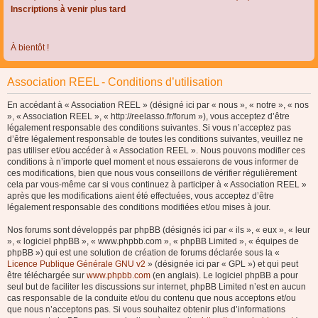
Inscriptions à venir plus tard
À bientôt !
Association REEL - Conditions d’utilisation
En accédant à « Association REEL » (désigné ici par « nous », « notre », « nos
», « Association REEL », « http://reelasso.fr/forum »), vous acceptez d’être
légalement responsable des conditions suivantes. Si vous n’acceptez pas
d’être légalement responsable de toutes les conditions suivantes, veuillez ne
pas utiliser et/ou accéder à « Association REEL ». Nous pouvons modifier ces
conditions à n’importe quel moment et nous essaierons de vous informer de
ces modifications, bien que nous vous conseillons de vérifier régulièrement
cela par vous-même car si vous continuez à participer à « Association REEL »
après que les modifications aient été effectuées, vous acceptez d’être
légalement responsable des conditions modifiées et/ou mises à jour.
Nos forums sont développés par phpBB (désignés ici par « ils », « eux », « leur
», « logiciel phpBB », « www.phpbb.com », « phpBB Limited », « équipes de
phpBB ») qui est une solution de création de forums déclarée sous la «
Licence Publique Générale GNU v2
» (désignée ici par « GPL ») et qui peut
être téléchargée sur
www.phpbb.com
(en anglais). Le logiciel phpBB a pour
seul but de faciliter les discussions sur internet, phpBB Limited n’est en aucun
cas responsable de la conduite et/ou du contenu que nous acceptons et/ou
que nous n’acceptons pas. Si vous souhaitez obtenir plus d’informations