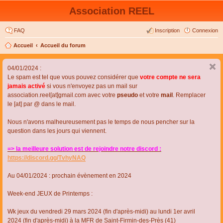
Association REEL
FAQ
Inscription
Connexion
Accueil
Accueil du forum
04/01/2024 :
Le spam est tel que vous pouvez considérer que
votre compte ne sera
jamais activé
si vous n'envoyez pas un mail sur
association.reel[at]gmail.com avec votre
pseudo
et votre
mail
. Remplacer
le [at] par @ dans le mail.
Nous n'avons malheureusement pas le temps de nous pencher sur la
question dans les jours qui viennent.
=> la meilleure solution est de rejoindre notre discord :
https://discord.gg/TvhyNAQ
Au 04/01/2024 : prochain évènement en 2024
Week-end JEUX de Printemps :
Wk jeux du vendredi 29 mars 2024 (fin d'après-midi) au lundi 1er avril
2024 (fin d'après-midi) à la MFR de Saint-Firmin-des-Près (41)