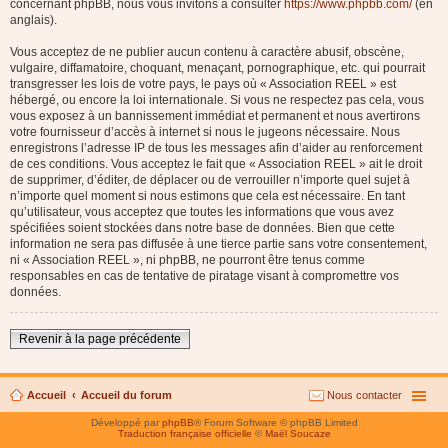
concernant phpBB, nous vous invitons à consulter
https://www.phpbb.com/
(en
anglais).
Vous acceptez de ne publier aucun contenu à caractère abusif, obscène,
vulgaire, diffamatoire, choquant, menaçant, pornographique, etc. qui pourrait
transgresser les lois de votre pays, le pays où « Association REEL » est
hébergé, ou encore la loi internationale. Si vous ne respectez pas cela, vous
vous exposez à un bannissement immédiat et permanent et nous avertirons
votre fournisseur d’accès à internet si nous le jugeons nécessaire. Nous
enregistrons l’adresse IP de tous les messages afin d’aider au renforcement
de ces conditions. Vous acceptez le fait que « Association REEL » ait le droit
de supprimer, d’éditer, de déplacer ou de verrouiller n’importe quel sujet à
n’importe quel moment si nous estimons que cela est nécessaire. En tant
qu’utilisateur, vous acceptez que toutes les informations que vous avez
spécifiées soient stockées dans notre base de données. Bien que cette
information ne sera pas diffusée à une tierce partie sans votre consentement,
ni « Association REEL », ni phpBB, ne pourront être tenus comme
responsables en cas de tentative de piratage visant à compromettre vos
données.
Revenir à la page précédente
Accueil
Accueil du forum
Nous contacter
Développé par
phpBB
® Forum Software © phpBB Limited
Traduction française officielle
©
Maël Soucaze