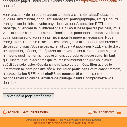
concernant phpBB, nous vous invitons à consulter
https://www.phpbb.com/
(en
anglais).
Vous acceptez de ne publier aucun contenu à caractère abusif, obscène,
vulgaire, diffamatoire, choquant, menaçant, pornographique, etc. qui pourrait
transgresser les lois de votre pays, le pays où « Association REEL » est
hébergé, ou encore la loi internationale. Si vous ne respectez pas cela, vous
vous exposez à un bannissement immédiat et permanent et nous avertirons
votre fournisseur d’accès à internet si nous le jugeons nécessaire. Nous
enregistrons l’adresse IP de tous les messages afin d’aider au renforcement
de ces conditions. Vous acceptez le fait que « Association REEL » ait le droit
de supprimer, d’éditer, de déplacer ou de verrouiller n’importe quel sujet à
n’importe quel moment si nous estimons que cela est nécessaire. En tant
qu’utilisateur, vous acceptez que toutes les informations que vous avez
spécifiées soient stockées dans notre base de données. Bien que cette
information ne sera pas diffusée à une tierce partie sans votre consentement,
ni « Association REEL », ni phpBB, ne pourront être tenus comme
responsables en cas de tentative de piratage visant à compromettre vos
données.
Revenir à la page précédente
Accueil
Accueil du forum
Nous contacter
Développé par
phpBB
® Forum Software © phpBB Limited
Traduction française officielle
©
Maël Soucaze