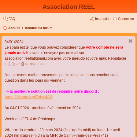
Association REEL
FAQ
Inscription
Connexion
Accueil
Accueil du forum
04/01/2024 :
Le spam est tel que vous pouvez considérer que
votre compte ne sera
jamais activé
si vous n'envoyez pas un mail sur
association.reel[at]gmail.com avec votre
pseudo
et votre
mail
. Remplacer
le [at] par @ dans le mail.
Nous n'avons malheureusement pas le temps de nous pencher sur la
question dans les jours qui viennent.
=> la meilleure solution est de rejoindre notre discord :
https://discord.gg/TvhyNAQ
Au 04/01/2024 : prochain évènement en 2024
Week-end JEUX de Printemps :
Wk jeux du vendredi 29 mars 2024 (fin d'après-midi) au lundi 1er avril
2024 (fin d'après-midi) à la MFR de Saint-Firmin-des-Près (41)