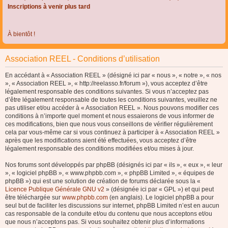
Inscriptions à venir plus tard
À bientôt !
Association REEL - Conditions d’utilisation
En accédant à « Association REEL » (désigné ici par « nous », « notre », « nos
», « Association REEL », « http://reelasso.fr/forum »), vous acceptez d’être
légalement responsable des conditions suivantes. Si vous n’acceptez pas
d’être légalement responsable de toutes les conditions suivantes, veuillez ne
pas utiliser et/ou accéder à « Association REEL ». Nous pouvons modifier ces
conditions à n’importe quel moment et nous essaierons de vous informer de
ces modifications, bien que nous vous conseillons de vérifier régulièrement
cela par vous-même car si vous continuez à participer à « Association REEL »
après que les modifications aient été effectuées, vous acceptez d’être
légalement responsable des conditions modifiées et/ou mises à jour.
Nos forums sont développés par phpBB (désignés ici par « ils », « eux », « leur
», « logiciel phpBB », « www.phpbb.com », « phpBB Limited », « équipes de
phpBB ») qui est une solution de création de forums déclarée sous la «
Licence Publique Générale GNU v2
» (désignée ici par « GPL ») et qui peut
être téléchargée sur
www.phpbb.com
(en anglais). Le logiciel phpBB a pour
seul but de faciliter les discussions sur internet, phpBB Limited n’est en aucun
cas responsable de la conduite et/ou du contenu que nous acceptons et/ou
que nous n’acceptons pas. Si vous souhaitez obtenir plus d’informations