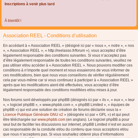
Inscriptions à venir plus tard
À bientôt !
Association REEL - Conditions d’utilisation
En accédant à « Association REEL » (désigné ici par « nous », « notre », « nos
», « Association REEL », « http://reelasso.fr/forum »), vous acceptez d’être
légalement responsable des conditions suivantes. Si vous n’acceptez pas
d’être légalement responsable de toutes les conditions suivantes, veuillez ne
pas utiliser et/ou accéder à « Association REEL ». Nous pouvons modifier ces
conditions à n’importe quel moment et nous essaierons de vous informer de
ces modifications, bien que nous vous conseillons de vérifier régulièrement
cela par vous-même car si vous continuez à participer à « Association REEL »
après que les modifications aient été effectuées, vous acceptez d’être
légalement responsable des conditions modifiées et/ou mises à jour.
Nos forums sont développés par phpBB (désignés ici par « ils », « eux », « leur
», « logiciel phpBB », « www.phpbb.com », « phpBB Limited », « équipes de
phpBB ») qui est une solution de création de forums déclarée sous la «
Licence Publique Générale GNU v2
» (désignée ici par « GPL ») et qui peut
être téléchargée sur
www.phpbb.com
(en anglais). Le logiciel phpBB a pour
seul but de faciliter les discussions sur internet, phpBB Limited n’est en aucun
cas responsable de la conduite et/ou du contenu que nous acceptons et/ou
que nous n’acceptons pas. Si vous souhaitez obtenir plus d’informations