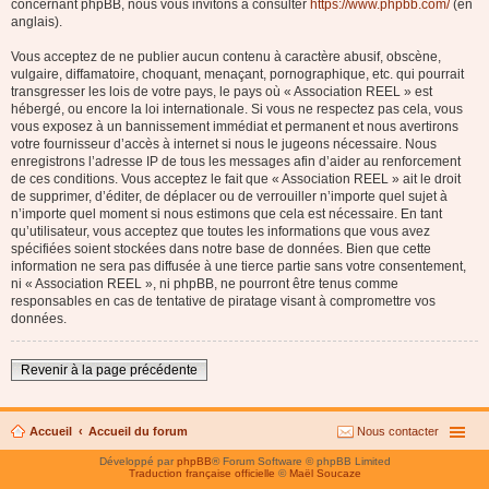
concernant phpBB, nous vous invitons à consulter
https://www.phpbb.com/
(en
anglais).
Vous acceptez de ne publier aucun contenu à caractère abusif, obscène,
vulgaire, diffamatoire, choquant, menaçant, pornographique, etc. qui pourrait
transgresser les lois de votre pays, le pays où « Association REEL » est
hébergé, ou encore la loi internationale. Si vous ne respectez pas cela, vous
vous exposez à un bannissement immédiat et permanent et nous avertirons
votre fournisseur d’accès à internet si nous le jugeons nécessaire. Nous
enregistrons l’adresse IP de tous les messages afin d’aider au renforcement
de ces conditions. Vous acceptez le fait que « Association REEL » ait le droit
de supprimer, d’éditer, de déplacer ou de verrouiller n’importe quel sujet à
n’importe quel moment si nous estimons que cela est nécessaire. En tant
qu’utilisateur, vous acceptez que toutes les informations que vous avez
spécifiées soient stockées dans notre base de données. Bien que cette
information ne sera pas diffusée à une tierce partie sans votre consentement,
ni « Association REEL », ni phpBB, ne pourront être tenus comme
responsables en cas de tentative de piratage visant à compromettre vos
données.
Revenir à la page précédente
Accueil
Accueil du forum
Nous contacter
Développé par
phpBB
® Forum Software © phpBB Limited
Traduction française officielle
©
Maël Soucaze