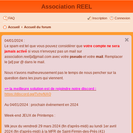
Association REEL
FAQ
Inscription
Connexion
Accueil
Accueil du forum
04/01/2024 :
Le spam est tel que vous pouvez considérer que
votre compte ne sera
jamais activé
si vous n'envoyez pas un mail sur
association.reel[at]gmail.com avec votre
pseudo
et votre
mail
. Remplacer
le [at] par @ dans le mail.
Nous n'avons malheureusement pas le temps de nous pencher sur la
question dans les jours qui viennent.
=> la meilleure solution est de rejoindre notre discord :
https://discord.gg/TvhyNAQ
Au 04/01/2024 : prochain évènement en 2024
Week-end JEUX de Printemps :
Wk jeux du vendredi 29 mars 2024 (fin d'après-midi) au lundi 1er avril
2024 (fin d'après-midi) à la MFR de Saint-Firmin-des-Près (41)