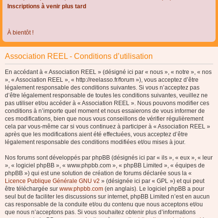
Inscriptions à venir plus tard
À bientôt !
Association REEL - Conditions d’utilisation
En accédant à « Association REEL » (désigné ici par « nous », « notre », « nos
», « Association REEL », « http://reelasso.fr/forum »), vous acceptez d’être
légalement responsable des conditions suivantes. Si vous n’acceptez pas
d’être légalement responsable de toutes les conditions suivantes, veuillez ne
pas utiliser et/ou accéder à « Association REEL ». Nous pouvons modifier ces
conditions à n’importe quel moment et nous essaierons de vous informer de
ces modifications, bien que nous vous conseillons de vérifier régulièrement
cela par vous-même car si vous continuez à participer à « Association REEL »
après que les modifications aient été effectuées, vous acceptez d’être
légalement responsable des conditions modifiées et/ou mises à jour.
Nos forums sont développés par phpBB (désignés ici par « ils », « eux », « leur
», « logiciel phpBB », « www.phpbb.com », « phpBB Limited », « équipes de
phpBB ») qui est une solution de création de forums déclarée sous la «
Licence Publique Générale GNU v2
» (désignée ici par « GPL ») et qui peut
être téléchargée sur
www.phpbb.com
(en anglais). Le logiciel phpBB a pour
seul but de faciliter les discussions sur internet, phpBB Limited n’est en aucun
cas responsable de la conduite et/ou du contenu que nous acceptons et/ou
que nous n’acceptons pas. Si vous souhaitez obtenir plus d’informations