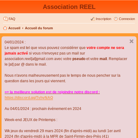
Association REEL
FAQ
Inscription
Connexion
Accueil
Accueil du forum
04/01/2024 :
Le spam est tel que vous pouvez considérer que
votre compte ne sera
jamais activé
si vous n'envoyez pas un mail sur
association.reel[at]gmail.com avec votre
pseudo
et votre
mail
. Remplacer
le [at] par @ dans le mail.
Nous n'avons malheureusement pas le temps de nous pencher sur la
question dans les jours qui viennent.
=> la meilleure solution est de rejoindre notre discord :
https://discord.gg/TvhyNAQ
Au 04/01/2024 : prochain évènement en 2024
Week-end JEUX de Printemps :
Wk jeux du vendredi 29 mars 2024 (fin d'après-midi) au lundi 1er avril
2024 (fin d'après-midi) à la MFR de Saint-Firmin-des-Près (41)