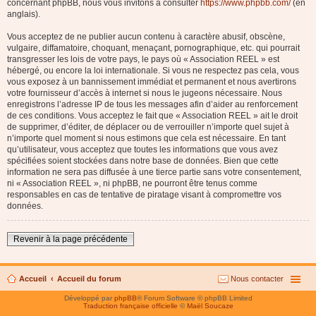
concernant phpBB, nous vous invitons à consulter
https://www.phpbb.com/
(en
anglais).
Vous acceptez de ne publier aucun contenu à caractère abusif, obscène,
vulgaire, diffamatoire, choquant, menaçant, pornographique, etc. qui pourrait
transgresser les lois de votre pays, le pays où « Association REEL » est
hébergé, ou encore la loi internationale. Si vous ne respectez pas cela, vous
vous exposez à un bannissement immédiat et permanent et nous avertirons
votre fournisseur d’accès à internet si nous le jugeons nécessaire. Nous
enregistrons l’adresse IP de tous les messages afin d’aider au renforcement
de ces conditions. Vous acceptez le fait que « Association REEL » ait le droit
de supprimer, d’éditer, de déplacer ou de verrouiller n’importe quel sujet à
n’importe quel moment si nous estimons que cela est nécessaire. En tant
qu’utilisateur, vous acceptez que toutes les informations que vous avez
spécifiées soient stockées dans notre base de données. Bien que cette
information ne sera pas diffusée à une tierce partie sans votre consentement,
ni « Association REEL », ni phpBB, ne pourront être tenus comme
responsables en cas de tentative de piratage visant à compromettre vos
données.
Revenir à la page précédente
Accueil
Accueil du forum
Nous contacter
Développé par
phpBB
® Forum Software © phpBB Limited
Traduction française officielle
©
Maël Soucaze