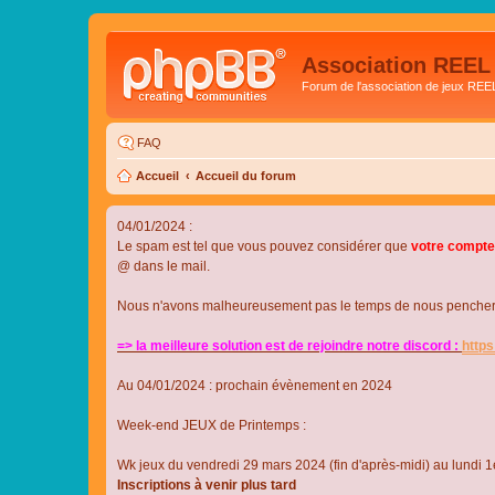
Association REEL
Forum de l'association de jeux REE
FAQ
Accueil
Accueil du forum
04/01/2024 :
Le spam est tel que vous pouvez considérer que
votre compte
@ dans le mail.
Nous n'avons malheureusement pas le temps de nous pencher su
=> la meilleure solution est de rejoindre notre discord :
http
Au 04/01/2024 : prochain évènement en 2024
Week-end JEUX de Printemps :
Wk jeux du vendredi 29 mars 2024 (fin d'après-midi) au lundi 1e
Inscriptions à venir plus tard