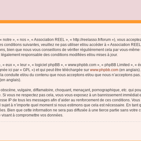
 notre », « nos », « Association REEL », « http://reelasso.fr/forum »), vous accept
s conditions suivantes, veuillez ne pas utiliser et/ou accéder à « Association REE
ns, bien que nous vous conseillons de vérifier régulièrement cela par vous-même c
e légalement responsable des conditions modifiées et/ou mises à jour.
, « eux », « leur », « logiciel phpBB », « www.phpbb.com », « phpBB Limited », « 
née ici par « GPL ») et qui peut être téléchargée sur
www.phpbb.com
(en anglais).
 la conduite et/ou du contenu que nous acceptons et/ou que nous n’acceptons pas. 
(en anglais).
bscène, vulgaire, diffamatoire, choquant, menaçant, pornographique, etc. qui pourr
le. Si vous ne respectez pas cela, vous vous exposez à un bannissement immédiat e
esse IP de tous les messages afin d’aider au renforcement de ces conditions. Vous a
el sujet à n’importe quel moment si nous estimons que cela est nécessaire. En tant q
s. Bien que cette information ne sera pas diffusée à une tierce partie sans votre
e visant à compromettre vos données.