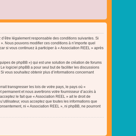
ez d’être légalement responsable des conditions suivantes. Si
L ». Nous pouvons modifier ces conditions à n’importe quel
ar si vous continuez à participer à « Association REEL » après
équipes de phpBB ») qui est une solution de création de forums
 Le logiciel phpBB a pour seul but de faciliter les discussions
Si vous souhaitez obtenir plus d’informations concernant
ait transgresser les lois de votre pays, le pays où «
t permanent et nous avertirons votre fournisseur d’accès à
cceptez le fait que « Association REEL » ait le droit de
u’utilisateur, vous acceptez que toutes les informations que
 consentement, ni « Association REEL », ni phpBB, ne pourront