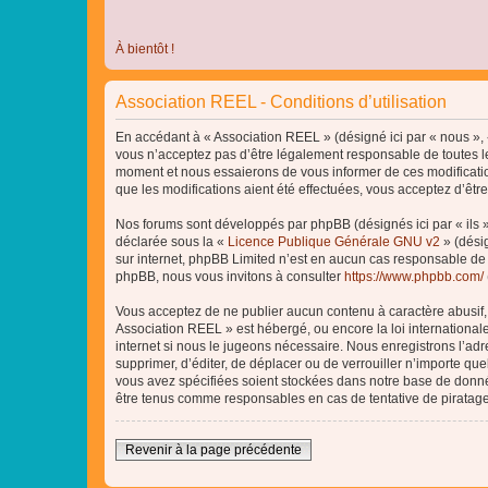
À bientôt !
Association REEL - Conditions d’utilisation
En accédant à « Association REEL » (désigné ici par « nous », «
vous n’acceptez pas d’être légalement responsable de toutes le
moment et nous essaierons de vous informer de ces modificatio
que les modifications aient été effectuées, vous acceptez d’êtr
Nos forums sont développés par phpBB (désignés ici par « ils »
déclarée sous la «
Licence Publique Générale GNU v2
» (désig
sur internet, phpBB Limited n’est en aucun cas responsable de
phpBB, nous vous invitons à consulter
https://www.phpbb.com/
Vous acceptez de ne publier aucun contenu à caractère abusif, o
Association REEL » est hébergé, ou encore la loi internationa
internet si nous le jugeons nécessaire. Nous enregistrons l’adr
supprimer, d’éditer, de déplacer ou de verrouiller n’importe qu
vous avez spécifiées soient stockées dans notre base de donnée
être tenus comme responsables en cas de tentative de piratag
Revenir à la page précédente