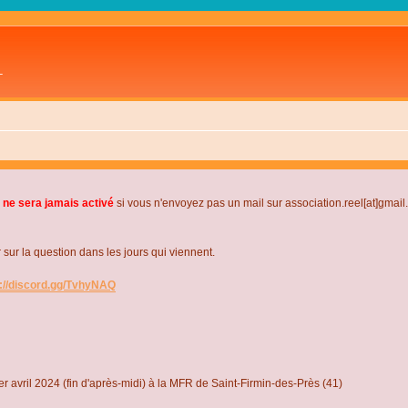
L
 ne sera jamais activé
si vous n'envoyez pas un mail sur association.reel[at]gmai
r la question dans les jours qui viennent.
s://discord.gg/TvhyNAQ
r avril 2024 (fin d'après-midi) à la MFR de Saint-Firmin-des-Près (41)