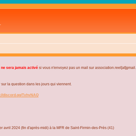
L
 ne sera jamais activé
si vous n'envoyez pas un mail sur association.reel[at]gmai
r la question dans les jours qui viennent.
s://discord.gg/TvhyNAQ
r avril 2024 (fin d'après-midi) à la MFR de Saint-Firmin-des-Près (41)