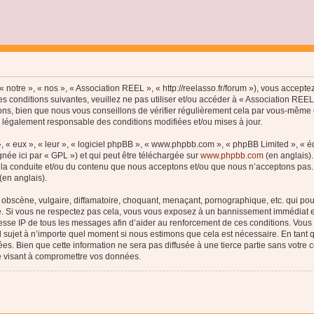
 notre », « nos », « Association REEL », « http://reelasso.fr/forum »), vous accept
s conditions suivantes, veuillez ne pas utiliser et/ou accéder à « Association REE
ns, bien que nous vous conseillons de vérifier régulièrement cela par vous-même c
e légalement responsable des conditions modifiées et/ou mises à jour.
, « eux », « leur », « logiciel phpBB », « www.phpbb.com », « phpBB Limited », « 
née ici par « GPL ») et qui peut être téléchargée sur
www.phpbb.com
(en anglais).
 la conduite et/ou du contenu que nous acceptons et/ou que nous n’acceptons pas. 
(en anglais).
bscène, vulgaire, diffamatoire, choquant, menaçant, pornographique, etc. qui pourr
le. Si vous ne respectez pas cela, vous vous exposez à un bannissement immédiat e
esse IP de tous les messages afin d’aider au renforcement de ces conditions. Vous a
el sujet à n’importe quel moment si nous estimons que cela est nécessaire. En tant q
s. Bien que cette information ne sera pas diffusée à une tierce partie sans votre
e visant à compromettre vos données.