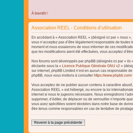
À bientôt !
Association REEL - Conditions d’utilisation
En accédant à « Association REEL » (désigné ici par « nous », «
vous n’acceptez pas d’être légalement responsable de toutes le
moment et nous essaierons de vous informer de ces modificatio
que les modifications aient été effectuées, vous acceptez d’êtr
Nos forums sont développés par phpBB (désignés ici par « ils »
déclarée sous la «
Licence Publique Générale GNU v2
» (désig
sur internet, phpBB Limited n’est en aucun cas responsable de
phpBB, nous vous invitons à consulter
https://www.phpbb.com/
Vous acceptez de ne publier aucun contenu à caractère abusif, o
Association REEL » est hébergé, ou encore la loi internationa
internet si nous le jugeons nécessaire. Nous enregistrons l’adr
supprimer, d’éditer, de déplacer ou de verrouiller n’importe qu
vous avez spécifiées soient stockées dans notre base de donnée
être tenus comme responsables en cas de tentative de piratag
Revenir à la page précédente