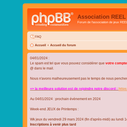
Association REEL
Forum de l'association de jeux REE
FAQ
Accueil
Accueil du forum
04/01/2024 :
Le spam est tel que vous pouvez considérer que
votre compte
@ dans le mail.
Nous n'avons malheureusement pas le temps de nous pencher su
=> la meilleure solution est de rejoindre notre discord :
http
Au 04/01/2024 : prochain évènement en 2024
Week-end JEUX de Printemps :
Wk jeux du vendredi 29 mars 2024 (fin d'après-midi) au lundi 1e
Inscriptions à venir plus tard