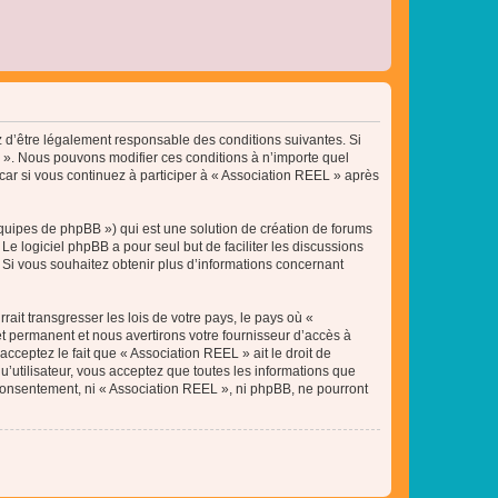
ez d’être légalement responsable des conditions suivantes. Si
L ». Nous pouvons modifier ces conditions à n’importe quel
ar si vous continuez à participer à « Association REEL » après
équipes de phpBB ») qui est une solution de création de forums
 Le logiciel phpBB a pour seul but de faciliter les discussions
Si vous souhaitez obtenir plus d’informations concernant
ait transgresser les lois de votre pays, le pays où «
t permanent et nous avertirons votre fournisseur d’accès à
cceptez le fait que « Association REEL » ait le droit de
u’utilisateur, vous acceptez que toutes les informations que
 consentement, ni « Association REEL », ni phpBB, ne pourront