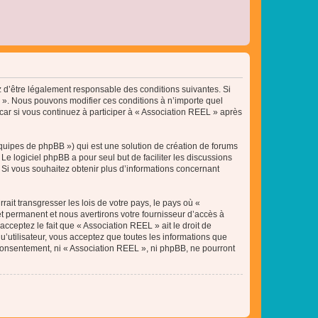
ez d’être légalement responsable des conditions suivantes. Si
L ». Nous pouvons modifier ces conditions à n’importe quel
ar si vous continuez à participer à « Association REEL » après
équipes de phpBB ») qui est une solution de création de forums
 Le logiciel phpBB a pour seul but de faciliter les discussions
Si vous souhaitez obtenir plus d’informations concernant
ait transgresser les lois de votre pays, le pays où «
t permanent et nous avertirons votre fournisseur d’accès à
cceptez le fait que « Association REEL » ait le droit de
u’utilisateur, vous acceptez que toutes les informations que
 consentement, ni « Association REEL », ni phpBB, ne pourront