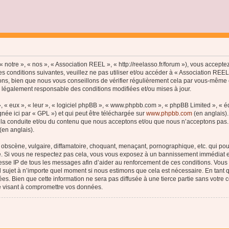
 notre », « nos », « Association REEL », « http://reelasso.fr/forum »), vous accept
s conditions suivantes, veuillez ne pas utiliser et/ou accéder à « Association REE
ns, bien que nous vous conseillons de vérifier régulièrement cela par vous-même c
e légalement responsable des conditions modifiées et/ou mises à jour.
, « eux », « leur », « logiciel phpBB », « www.phpbb.com », « phpBB Limited », « 
née ici par « GPL ») et qui peut être téléchargée sur
www.phpbb.com
(en anglais).
 la conduite et/ou du contenu que nous acceptons et/ou que nous n’acceptons pas. 
(en anglais).
bscène, vulgaire, diffamatoire, choquant, menaçant, pornographique, etc. qui pourr
le. Si vous ne respectez pas cela, vous vous exposez à un bannissement immédiat e
esse IP de tous les messages afin d’aider au renforcement de ces conditions. Vous a
el sujet à n’importe quel moment si nous estimons que cela est nécessaire. En tant q
s. Bien que cette information ne sera pas diffusée à une tierce partie sans votre
e visant à compromettre vos données.