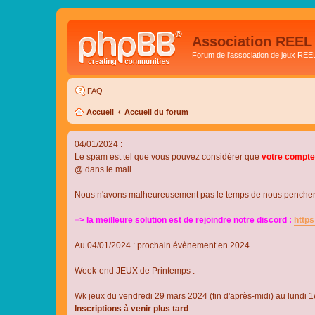
Association REEL
Forum de l'association de jeux REE
FAQ
Accueil
Accueil du forum
04/01/2024 :
Le spam est tel que vous pouvez considérer que
votre compte
@ dans le mail.
Nous n'avons malheureusement pas le temps de nous pencher su
=> la meilleure solution est de rejoindre notre discord :
http
Au 04/01/2024 : prochain évènement en 2024
Week-end JEUX de Printemps :
Wk jeux du vendredi 29 mars 2024 (fin d'après-midi) au lundi 1e
Inscriptions à venir plus tard