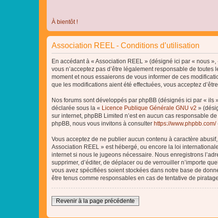
À bientôt !
Association REEL - Conditions d’utilisation
En accédant à « Association REEL » (désigné ici par « nous », «
vous n’acceptez pas d’être légalement responsable de toutes le
moment et nous essaierons de vous informer de ces modificatio
que les modifications aient été effectuées, vous acceptez d’êtr
Nos forums sont développés par phpBB (désignés ici par « ils »
déclarée sous la «
Licence Publique Générale GNU v2
» (désig
sur internet, phpBB Limited n’est en aucun cas responsable de
phpBB, nous vous invitons à consulter
https://www.phpbb.com/
Vous acceptez de ne publier aucun contenu à caractère abusif, o
Association REEL » est hébergé, ou encore la loi internationa
internet si nous le jugeons nécessaire. Nous enregistrons l’adr
supprimer, d’éditer, de déplacer ou de verrouiller n’importe qu
vous avez spécifiées soient stockées dans notre base de donnée
être tenus comme responsables en cas de tentative de piratag
Revenir à la page précédente