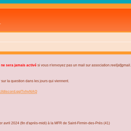
L
 ne sera jamais activé
si vous n'envoyez pas un mail sur association.reel[at]gmai
r la question dans les jours qui viennent.
s://discord.gg/TvhyNAQ
r avril 2024 (fin d'après-midi) à la MFR de Saint-Firmin-des-Près (41)