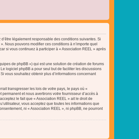
ez d’être légalement responsable des conditions suivantes. Si
L ». Nous pouvons modifier ces conditions à n’importe quel
ar si vous continuez à participer à « Association REEL » après
équipes de phpBB ») qui est une solution de création de forums
 Le logiciel phpBB a pour seul but de faciliter les discussions
Si vous souhaitez obtenir plus d’informations concernant
ait transgresser les lois de votre pays, le pays où «
t permanent et nous avertirons votre fournisseur d’accès à
cceptez le fait que « Association REEL » ait le droit de
u’utilisateur, vous acceptez que toutes les informations que
 consentement, ni « Association REEL », ni phpBB, ne pourront