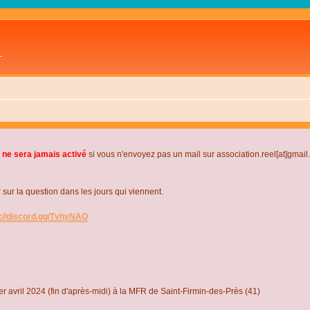
L
 ne sera jamais activé
si vous n'envoyez pas un mail sur association.reel[at]gmai
r la question dans les jours qui viennent.
s://discord.gg/TvhyNAQ
r avril 2024 (fin d'après-midi) à la MFR de Saint-Firmin-des-Près (41)