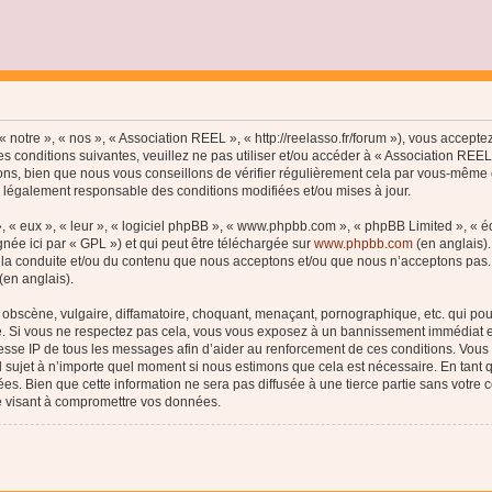
 notre », « nos », « Association REEL », « http://reelasso.fr/forum »), vous accept
s conditions suivantes, veuillez ne pas utiliser et/ou accéder à « Association REE
ns, bien que nous vous conseillons de vérifier régulièrement cela par vous-même c
e légalement responsable des conditions modifiées et/ou mises à jour.
, « eux », « leur », « logiciel phpBB », « www.phpbb.com », « phpBB Limited », « 
née ici par « GPL ») et qui peut être téléchargée sur
www.phpbb.com
(en anglais).
 la conduite et/ou du contenu que nous acceptons et/ou que nous n’acceptons pas. 
(en anglais).
bscène, vulgaire, diffamatoire, choquant, menaçant, pornographique, etc. qui pourr
le. Si vous ne respectez pas cela, vous vous exposez à un bannissement immédiat e
esse IP de tous les messages afin d’aider au renforcement de ces conditions. Vous a
el sujet à n’importe quel moment si nous estimons que cela est nécessaire. En tant q
s. Bien que cette information ne sera pas diffusée à une tierce partie sans votre
e visant à compromettre vos données.