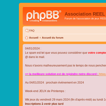
Association REEL
Forum de l'association de jeux REE
FAQ
Accueil
Accueil du forum
04/01/2024 :
Le spam est tel que vous pouvez considérer que
votre compte
@ dans le mail.
Nous n'avons malheureusement pas le temps de nous pencher su
=> la meilleure solution est de rejoindre notre discord :
http
Au 04/01/2024 : prochain évènement en 2024
Week-end JEUX de Printemps :
Wk jeux du vendredi 29 mars 2024 (fin d'après-midi) au lundi 1e
Inscriptions à venir plus tard