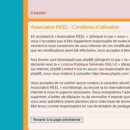
À bientôt !
Association REEL - Conditions d’utilisation
En accédant à « Association REEL » (désigné ici par « nous », «
vous n’acceptez pas d’être légalement responsable de toutes le
moment et nous essaierons de vous informer de ces modificatio
que les modifications aient été effectuées, vous acceptez d’êtr
Nos forums sont développés par phpBB (désignés ici par « ils »
déclarée sous la «
Licence Publique Générale GNU v2
» (désig
sur internet, phpBB Limited n’est en aucun cas responsable de
phpBB, nous vous invitons à consulter
https://www.phpbb.com/
Vous acceptez de ne publier aucun contenu à caractère abusif, o
Association REEL » est hébergé, ou encore la loi internationa
internet si nous le jugeons nécessaire. Nous enregistrons l’adr
supprimer, d’éditer, de déplacer ou de verrouiller n’importe qu
vous avez spécifiées soient stockées dans notre base de donnée
être tenus comme responsables en cas de tentative de piratag
Revenir à la page précédente