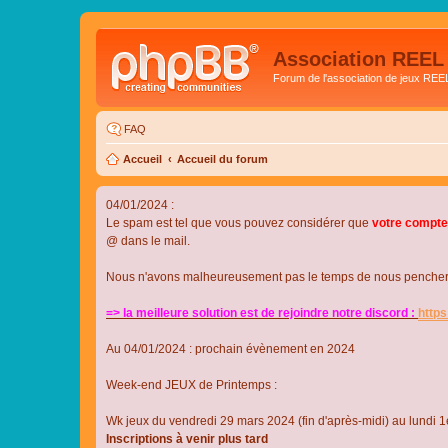
Association REEL
Forum de l'association de jeux REE
FAQ
Accueil
Accueil du forum
04/01/2024 :
Le spam est tel que vous pouvez considérer que
votre compte
@ dans le mail.
Nous n'avons malheureusement pas le temps de nous pencher su
=> la meilleure solution est de rejoindre notre discord :
http
Au 04/01/2024 : prochain évènement en 2024
Week-end JEUX de Printemps :
Wk jeux du vendredi 29 mars 2024 (fin d'après-midi) au lundi 1e
Inscriptions à venir plus tard