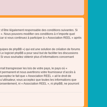
ez d’être légalement responsable des conditions suivantes. Si
L ». Nous pouvons modifier ces conditions à n’importe quel
ar si vous continuez à participer à « Association REEL » après
équipes de phpBB ») qui est une solution de création de forums
 Le logiciel phpBB a pour seul but de faciliter les discussions
Si vous souhaitez obtenir plus d’informations concernant
ait transgresser les lois de votre pays, le pays où «
t permanent et nous avertirons votre fournisseur d’accès à
cceptez le fait que « Association REEL » ait le droit de
u’utilisateur, vous acceptez que toutes les informations que
 consentement, ni « Association REEL », ni phpBB, ne pourront