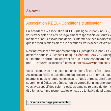
À bientôt !
Association REEL - Conditions d’utilisation
En accédant à « Association REEL » (désigné ici par « nous », «
vous n’acceptez pas d’être légalement responsable de toutes le
moment et nous essaierons de vous informer de ces modificatio
que les modifications aient été effectuées, vous acceptez d’êtr
Nos forums sont développés par phpBB (désignés ici par « ils »
déclarée sous la «
Licence Publique Générale GNU v2
» (désig
sur internet, phpBB Limited n’est en aucun cas responsable de
phpBB, nous vous invitons à consulter
https://www.phpbb.com/
Vous acceptez de ne publier aucun contenu à caractère abusif, o
Association REEL » est hébergé, ou encore la loi internationa
internet si nous le jugeons nécessaire. Nous enregistrons l’adr
supprimer, d’éditer, de déplacer ou de verrouiller n’importe qu
vous avez spécifiées soient stockées dans notre base de donnée
être tenus comme responsables en cas de tentative de piratag
Revenir à la page précédente