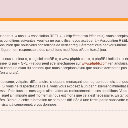
 notre », « nos », « Association REEL », « http://reelasso.fr/forum »), vous accept
s conditions suivantes, veuillez ne pas utiliser et/ou accéder à « Association REE
ns, bien que nous vous conseillons de vérifier régulièrement cela par vous-même c
e légalement responsable des conditions modifiées et/ou mises à jour.
, « eux », « leur », « logiciel phpBB », « www.phpbb.com », « phpBB Limited », « 
née ici par « GPL ») et qui peut être téléchargée sur
www.phpbb.com
(en anglais).
 la conduite et/ou du contenu que nous acceptons et/ou que nous n’acceptons pas. 
(en anglais).
bscène, vulgaire, diffamatoire, choquant, menaçant, pornographique, etc. qui pourr
le. Si vous ne respectez pas cela, vous vous exposez à un bannissement immédiat e
esse IP de tous les messages afin d’aider au renforcement de ces conditions. Vous a
el sujet à n’importe quel moment si nous estimons que cela est nécessaire. En tant q
s. Bien que cette information ne sera pas diffusée à une tierce partie sans votre
e visant à compromettre vos données.