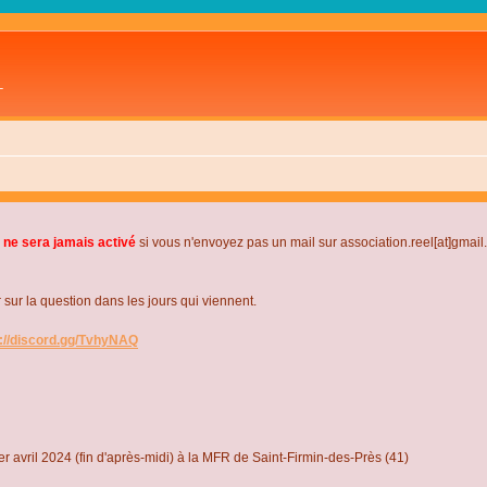
L
 ne sera jamais activé
si vous n'envoyez pas un mail sur association.reel[at]gmai
r la question dans les jours qui viennent.
s://discord.gg/TvhyNAQ
r avril 2024 (fin d'après-midi) à la MFR de Saint-Firmin-des-Près (41)