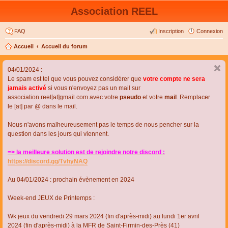
Association REEL
FAQ
Inscription
Connexion
Accueil
Accueil du forum
04/01/2024 :
Le spam est tel que vous pouvez considérer que
votre compte ne sera
jamais activé
si vous n'envoyez pas un mail sur
association.reel[at]gmail.com avec votre
pseudo
et votre
mail
. Remplacer
le [at] par @ dans le mail.
Nous n'avons malheureusement pas le temps de nous pencher sur la
question dans les jours qui viennent.
=> la meilleure solution est de rejoindre notre discord :
https://discord.gg/TvhyNAQ
Au 04/01/2024 : prochain évènement en 2024
Week-end JEUX de Printemps :
Wk jeux du vendredi 29 mars 2024 (fin d'après-midi) au lundi 1er avril
2024 (fin d'après-midi) à la MFR de Saint-Firmin-des-Près (41)