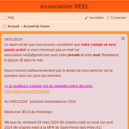
Association REEL
FAQ
Inscription
Connexion
Accueil
Accueil du forum
04/01/2024 :
Le spam est tel que vous pouvez considérer que
votre compte ne sera
jamais activé
si vous n'envoyez pas un mail sur
association.reel[at]gmail.com avec votre
pseudo
et votre
mail
. Remplacer
le [at] par @ dans le mail.
Nous n'avons malheureusement pas le temps de nous pencher sur la
question dans les jours qui viennent.
=> la meilleure solution est de rejoindre notre discord :
https://discord.gg/TvhyNAQ
Au 04/01/2024 : prochain évènement en 2024
Week-end JEUX de Printemps :
Wk jeux du vendredi 29 mars 2024 (fin d'après-midi) au lundi 1er avril
2024 (fin d'après-midi) à la MFR de Saint-Firmin-des-Près (41)