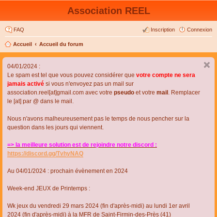
Association REEL
FAQ
Inscription
Connexion
Accueil
Accueil du forum
04/01/2024 :
Le spam est tel que vous pouvez considérer que
votre compte ne sera
jamais activé
si vous n'envoyez pas un mail sur
association.reel[at]gmail.com avec votre
pseudo
et votre
mail
. Remplacer
le [at] par @ dans le mail.
Nous n'avons malheureusement pas le temps de nous pencher sur la
question dans les jours qui viennent.
=> la meilleure solution est de rejoindre notre discord :
https://discord.gg/TvhyNAQ
Au 04/01/2024 : prochain évènement en 2024
Week-end JEUX de Printemps :
Wk jeux du vendredi 29 mars 2024 (fin d'après-midi) au lundi 1er avril
2024 (fin d'après-midi) à la MFR de Saint-Firmin-des-Près (41)