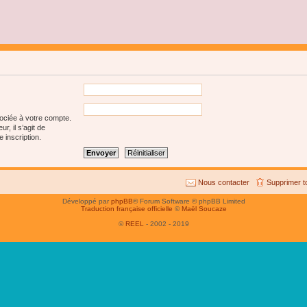
sociée à votre compte.
r, il s’agit de
 inscription.
Nous contacter
Supprimer t
Développé par
phpBB
® Forum Software © phpBB Limited
Traduction française officielle
©
Maël Soucaze
©
REEL
- 2002 - 2019