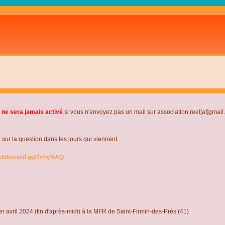
L
 ne sera jamais activé
si vous n'envoyez pas un mail sur association.reel[at]gmai
r la question dans les jours qui viennent.
s://discord.gg/TvhyNAQ
r avril 2024 (fin d'après-midi) à la MFR de Saint-Firmin-des-Près (41)