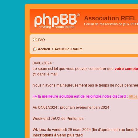
Association REEL
Forum de l'association de jeux REE
FAQ
Accueil
Accueil du forum
04/01/2024 :
Le spam est tel que vous pouvez considérer que
votre compte
@ dans le mail.
Nous n'avons malheureusement pas le temps de nous pencher su
=> la meilleure solution est de rejoindre notre discord :
http
Au 04/01/2024 : prochain évènement en 2024
Week-end JEUX de Printemps :
Wk jeux du vendredi 29 mars 2024 (fin d'après-midi) au lundi 1e
Inscriptions à venir plus tard