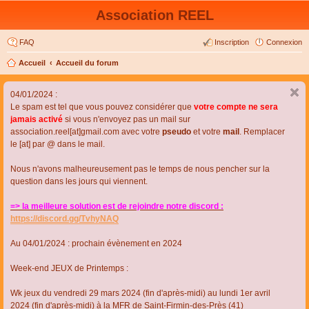
Association REEL
FAQ
Inscription
Connexion
Accueil
Accueil du forum
04/01/2024 :
Le spam est tel que vous pouvez considérer que
votre compte ne sera
jamais activé
si vous n'envoyez pas un mail sur
association.reel[at]gmail.com avec votre
pseudo
et votre
mail
. Remplacer
le [at] par @ dans le mail.
Nous n'avons malheureusement pas le temps de nous pencher sur la
question dans les jours qui viennent.
=> la meilleure solution est de rejoindre notre discord :
https://discord.gg/TvhyNAQ
Au 04/01/2024 : prochain évènement en 2024
Week-end JEUX de Printemps :
Wk jeux du vendredi 29 mars 2024 (fin d'après-midi) au lundi 1er avril
2024 (fin d'après-midi) à la MFR de Saint-Firmin-des-Près (41)