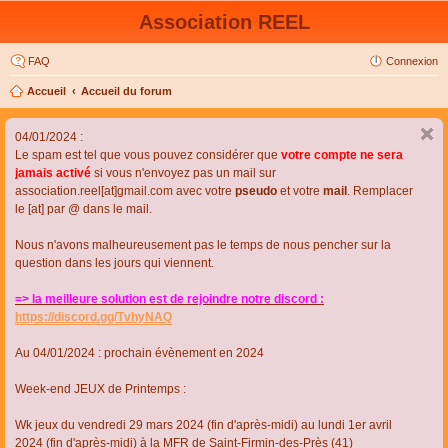
Association REEL
FAQ
Connexion
Accueil
Accueil du forum
04/01/2024 :
Le spam est tel que vous pouvez considérer que
votre compte ne sera
jamais activé
si vous n'envoyez pas un mail sur
association.reel[at]gmail.com avec votre
pseudo
et votre
mail
. Remplacer
le [at] par @ dans le mail.
Nous n'avons malheureusement pas le temps de nous pencher sur la
question dans les jours qui viennent.
=> la meilleure solution est de rejoindre notre discord :
https://discord.gg/TvhyNAQ
Au 04/01/2024 : prochain évènement en 2024
Week-end JEUX de Printemps :
Wk jeux du vendredi 29 mars 2024 (fin d'après-midi) au lundi 1er avril
2024 (fin d'après-midi) à la MFR de Saint-Firmin-des-Près (41)