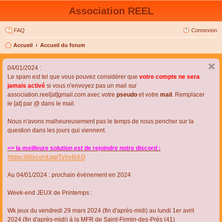
Association REEL
FAQ
Connexion
Accueil
Accueil du forum
04/01/2024 :
Le spam est tel que vous pouvez considérer que
votre compte ne sera
jamais activé
si vous n'envoyez pas un mail sur
association.reel[at]gmail.com avec votre
pseudo
et votre
mail
. Remplacer
le [at] par @ dans le mail.
Nous n'avons malheureusement pas le temps de nous pencher sur la
question dans les jours qui viennent.
=> la meilleure solution est de rejoindre notre discord :
https://discord.gg/TvhyNAQ
Au 04/01/2024 : prochain évènement en 2024
Week-end JEUX de Printemps :
Wk jeux du vendredi 29 mars 2024 (fin d'après-midi) au lundi 1er avril
2024 (fin d'après-midi) à la MFR de Saint-Firmin-des-Près (41)