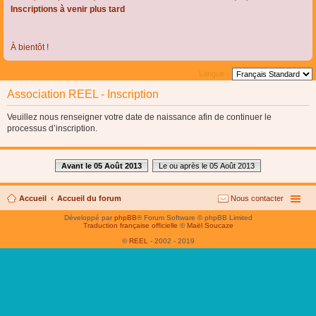
Inscriptions à venir plus tard
À bientôt !
Langue :
Association REEL - Inscription
Veuillez nous renseigner votre date de naissance afin de continuer le
processus d’inscription.
Avant le 05 Août 2013
Le ou après le 05 Août 2013
Accueil
Accueil du forum
Nous contacter
Développé par
phpBB
® Forum Software © phpBB Limited
Traduction française officielle
©
Maël Soucaze
©
REEL
- 2002 - 2019