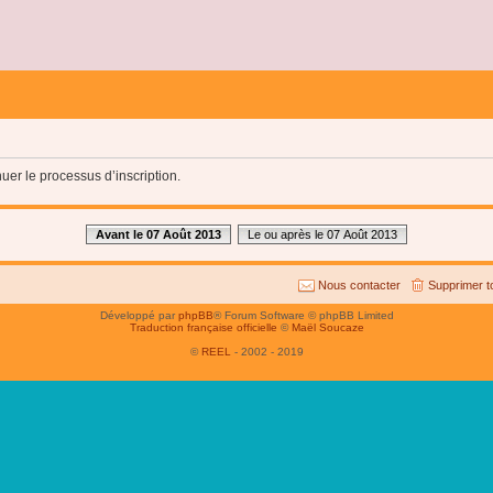
uer le processus d’inscription.
Avant le 07 Août 2013
Le ou après le 07 Août 2013
Nous contacter
Supprimer t
Développé par
phpBB
® Forum Software © phpBB Limited
Traduction française officielle
©
Maël Soucaze
©
REEL
- 2002 - 2019