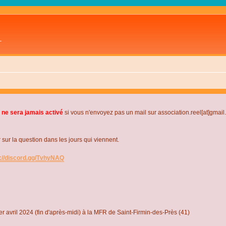
L
 ne sera jamais activé
si vous n'envoyez pas un mail sur association.reel[at]gmai
r la question dans les jours qui viennent.
s://discord.gg/TvhyNAQ
r avril 2024 (fin d'après-midi) à la MFR de Saint-Firmin-des-Près (41)