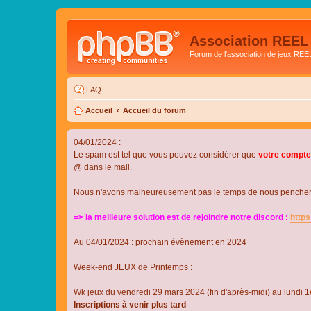
Association REEL
Forum de l'association de jeux REE
FAQ
Accueil
Accueil du forum
04/01/2024 :
Le spam est tel que vous pouvez considérer que
votre compte
@ dans le mail.
Nous n'avons malheureusement pas le temps de nous pencher su
=> la meilleure solution est de rejoindre notre discord :
http
Au 04/01/2024 : prochain évènement en 2024
Week-end JEUX de Printemps :
Wk jeux du vendredi 29 mars 2024 (fin d'après-midi) au lundi 1e
Inscriptions à venir plus tard