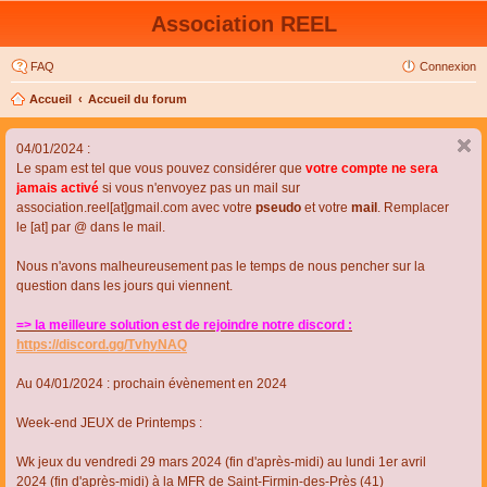
Association REEL
FAQ
Connexion
Accueil
Accueil du forum
04/01/2024 :
Le spam est tel que vous pouvez considérer que
votre compte ne sera
jamais activé
si vous n'envoyez pas un mail sur
association.reel[at]gmail.com avec votre
pseudo
et votre
mail
. Remplacer
le [at] par @ dans le mail.
Nous n'avons malheureusement pas le temps de nous pencher sur la
question dans les jours qui viennent.
=> la meilleure solution est de rejoindre notre discord :
https://discord.gg/TvhyNAQ
Au 04/01/2024 : prochain évènement en 2024
Week-end JEUX de Printemps :
Wk jeux du vendredi 29 mars 2024 (fin d'après-midi) au lundi 1er avril
2024 (fin d'après-midi) à la MFR de Saint-Firmin-des-Près (41)