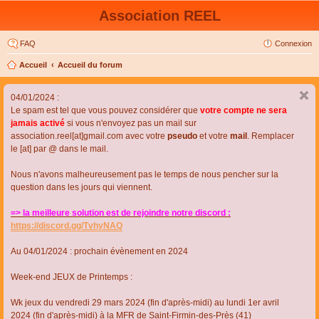
Association REEL
FAQ
Connexion
Accueil
Accueil du forum
04/01/2024 :
Le spam est tel que vous pouvez considérer que
votre compte ne sera
jamais activé
si vous n'envoyez pas un mail sur
association.reel[at]gmail.com avec votre
pseudo
et votre
mail
. Remplacer
le [at] par @ dans le mail.
Nous n'avons malheureusement pas le temps de nous pencher sur la
question dans les jours qui viennent.
=> la meilleure solution est de rejoindre notre discord :
https://discord.gg/TvhyNAQ
Au 04/01/2024 : prochain évènement en 2024
Week-end JEUX de Printemps :
Wk jeux du vendredi 29 mars 2024 (fin d'après-midi) au lundi 1er avril
2024 (fin d'après-midi) à la MFR de Saint-Firmin-des-Près (41)