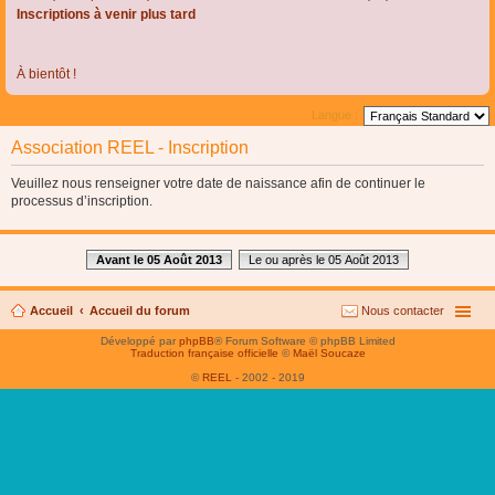
Inscriptions à venir plus tard
À bientôt !
Langue :
Association REEL - Inscription
Veuillez nous renseigner votre date de naissance afin de continuer le
processus d’inscription.
Avant le 05 Août 2013
Le ou après le 05 Août 2013
Accueil
Accueil du forum
Nous contacter
Développé par
phpBB
® Forum Software © phpBB Limited
Traduction française officielle
©
Maël Soucaze
©
REEL
- 2002 - 2019