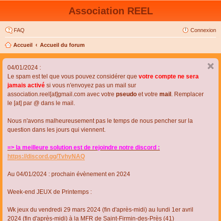
Association REEL
FAQ
Connexion
Accueil
Accueil du forum
04/01/2024 :
Le spam est tel que vous pouvez considérer que
votre compte ne sera
jamais activé
si vous n'envoyez pas un mail sur
association.reel[at]gmail.com avec votre
pseudo
et votre
mail
. Remplacer
le [at] par @ dans le mail.
Nous n'avons malheureusement pas le temps de nous pencher sur la
question dans les jours qui viennent.
=> la meilleure solution est de rejoindre notre discord :
https://discord.gg/TvhyNAQ
Au 04/01/2024 : prochain évènement en 2024
Week-end JEUX de Printemps :
Wk jeux du vendredi 29 mars 2024 (fin d'après-midi) au lundi 1er avril
2024 (fin d'après-midi) à la MFR de Saint-Firmin-des-Près (41)