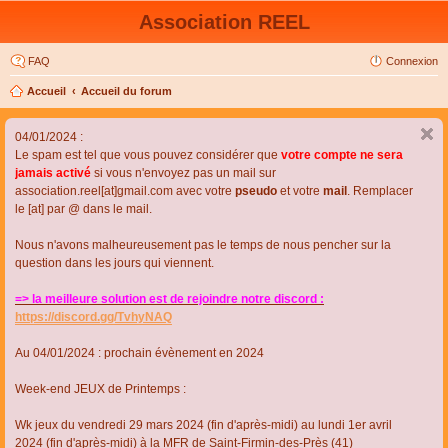
Association REEL
FAQ
Connexion
Accueil
Accueil du forum
04/01/2024 :
Le spam est tel que vous pouvez considérer que
votre compte ne sera
jamais activé
si vous n'envoyez pas un mail sur
association.reel[at]gmail.com avec votre
pseudo
et votre
mail
. Remplacer
le [at] par @ dans le mail.
Nous n'avons malheureusement pas le temps de nous pencher sur la
question dans les jours qui viennent.
=> la meilleure solution est de rejoindre notre discord :
https://discord.gg/TvhyNAQ
Au 04/01/2024 : prochain évènement en 2024
Week-end JEUX de Printemps :
Wk jeux du vendredi 29 mars 2024 (fin d'après-midi) au lundi 1er avril
2024 (fin d'après-midi) à la MFR de Saint-Firmin-des-Près (41)