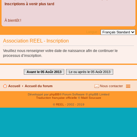
Inscriptions à venir plus tard
À bientôt !
Langue :
Association REEL - Inscription
Veuillez nous renseigner votre date de naissance afin de continuer le
processus d’inscription.
Avant le 05 Août 2013
Le ou après le 05 Août 2013
Accueil
Accueil du forum
Nous contacter
Développé par
phpBB
® Forum Software © phpBB Limited
Traduction française officielle
©
Maël Soucaze
©
REEL
- 2002 - 2019